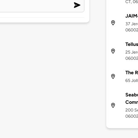
CT, 0
JAIM
37 Jer
0600
Tellu
25 Jer
0600
The R
65 Jol
Seabu
Comm
200 Se
0600