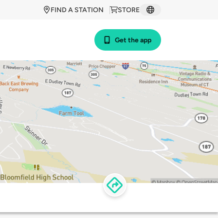
FIND A STATION
STORE
Get the app