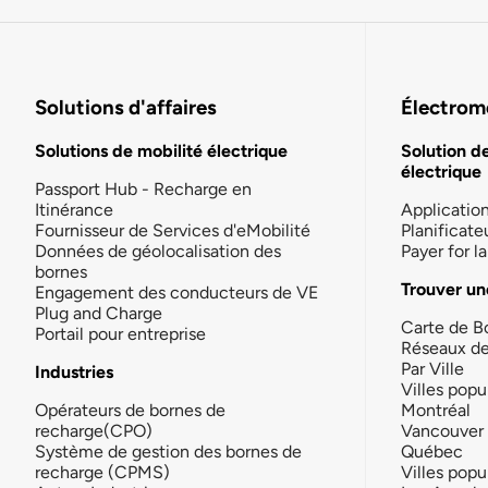
Solutions d'affaires
Électromo
Solutions de mobilité électrique
Solution d
électrique
Passport Hub - Recharge en
Itinérance
Applicatio
Fournisseur de Services d'eMobilité
Planificate
Données de géolocalisation des
Payer for 
bornes
Trouver un
Engagement des conducteurs de VE
Plug and Charge
Carte de B
Portail pour entreprise
Réseaux d
Par Ville
Industries
Villes popu
Opérateurs de bornes de
Montréal
recharge(CPO)
Vancouver
Système de gestion des bornes de
Québec
recharge (CPMS)
Villes popu