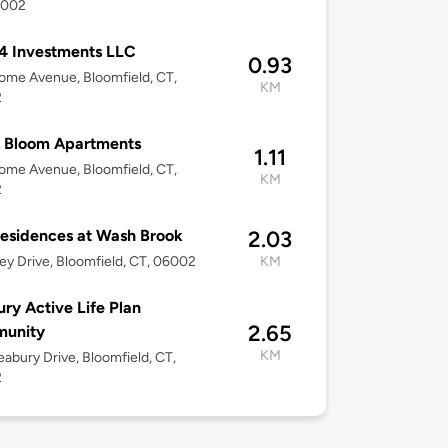
6002
4 Investments LLC
0.93
ome Avenue, Bloomfield, CT,
KM
2
s Bloom Apartments
1.11
ome Avenue, Bloomfield, CT,
KM
2
esidences at Wash Brook
2.03
ley Drive, Bloomfield, CT, 06002
KM
ry Active Life Plan
2.65
unity
KM
abury Drive, Bloomfield, CT,
2