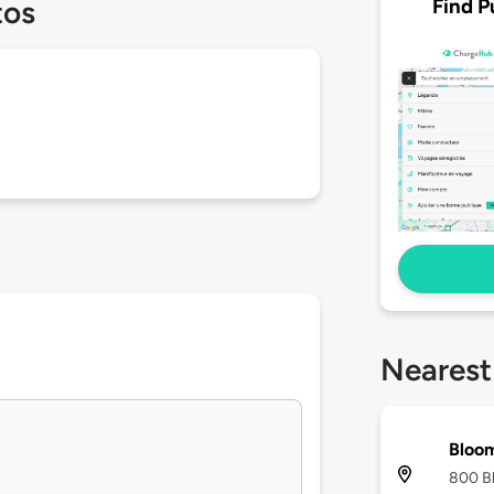
Find P
tos
Nearest
Bloom
800 Bl