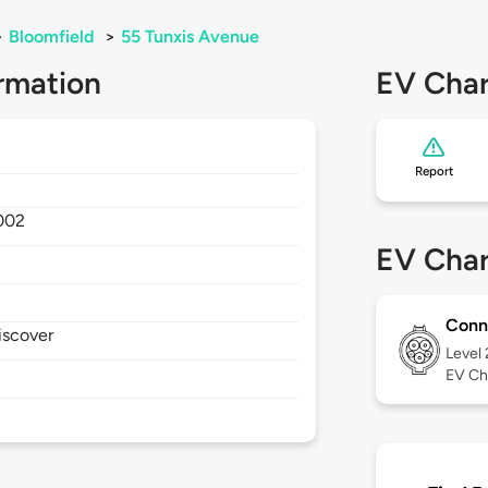
>
Bloomfield
>
55 Tunxis Avenue
rmation
EV Char
Report
002
EV Char
Conn
iscover
Level
EV Ch