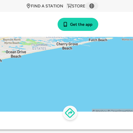
FIND A STATION
STORE
Get the app