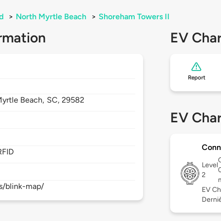
d
>
North Myrtle Beach
>
Shoreham Towers II
rmation
EV Char
Report
Myrtle Beach,
SC,
29582
EV Char
Conn
RFID
Level
2
s/blink-map/
EV Ch
Derniè