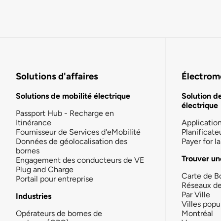
Solutions d'affaires
Électromo
Solutions de mobilité électrique
Solution d
électrique
Passport Hub - Recharge en
Itinérance
Applicatio
Fournisseur de Services d'eMobilité
Planificate
Données de géolocalisation des
Payer for 
bornes
Trouver un
Engagement des conducteurs de VE
Plug and Charge
Carte de B
Portail pour entreprise
Réseaux d
Par Ville
Industries
Villes popu
Opérateurs de bornes de
Montréal