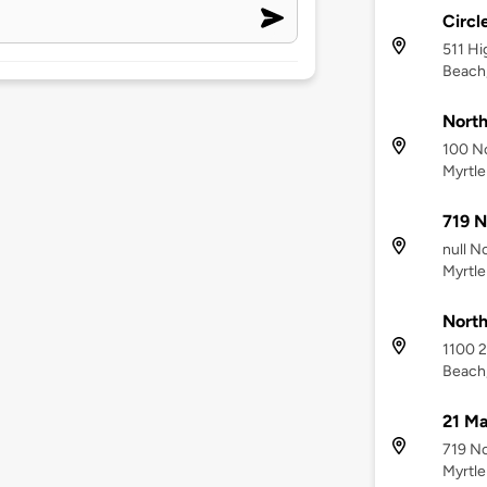
Circl
511 Hi
Beach
North
100 No
Myrtle
719 N
null N
Myrtle
North
1100 2
Beach
21 Ma
719 No
Myrtle