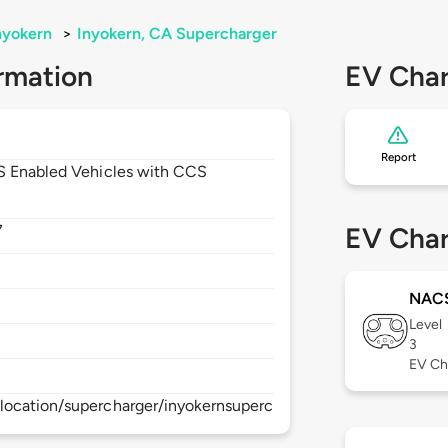
nyokern
>
Inyokern, CA Supercharger
rmation
EV Char
Report
CS Enabled Vehicles with CCS
7
EV Char
NAC
Level
3
EV Ch
location/supercharger/inyokernsupercharger