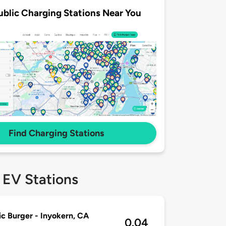
ublic Charging Stations Near You
Find Charging Stations
 EV Stations
ic Burger - Inyokern, CA
0.04