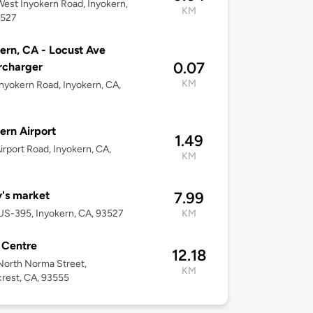
est Inyokern Road, Inyokern,
KM
3527
ern, CA - Locust Ave
0.07
rcharger
KM
nyokern Road, Inyokern, CA,
ern Airport
1.49
irport Road, Inyokern, CA,
KM
's market
7.99
S-395, Inyokern, CA, 93527
KM
i Centre
12.18
orth Norma Street,
KM
rest, CA, 93555