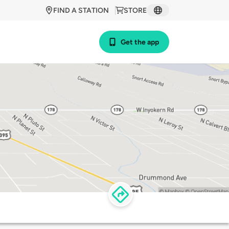
FIND A STATION
STORE
Get the app