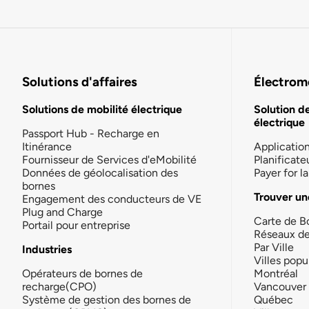
Solutions d'affaires
Électromo
Solutions de mobilité électrique
Solution d
électrique
Passport Hub - Recharge en
Itinérance
Applicatio
Fournisseur de Services d'eMobilité
Planificate
Données de géolocalisation des
Payer for 
bornes
Trouver un
Engagement des conducteurs de VE
Plug and Charge
Carte de B
Portail pour entreprise
Réseaux d
Par Ville
Industries
Villes popu
Opérateurs de bornes de
Montréal
recharge(CPO)
Vancouver
Système de gestion des bornes de
Québec