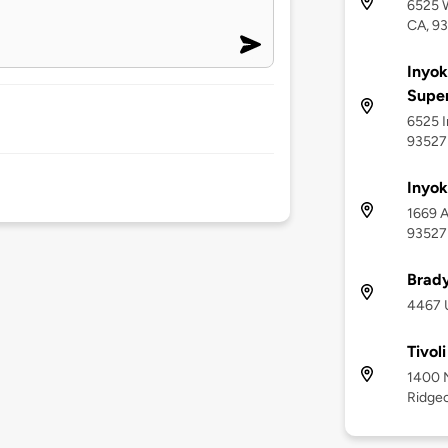
6525 W
CA, 9
Inyok
Supe
6525 I
93527
Inyok
1669 A
93527
Brady
4467 U
Tivol
1400 N
Ridgec