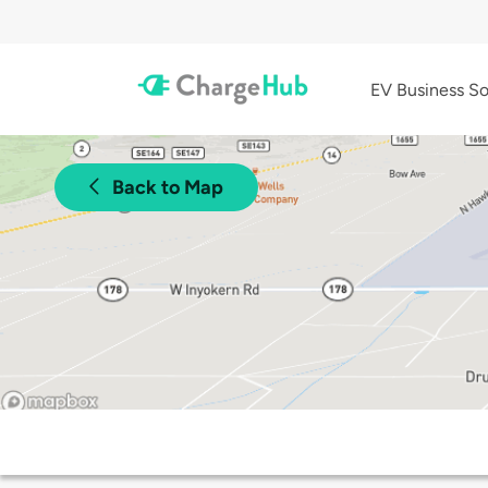
EV Business So
Back to Map