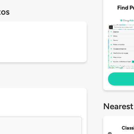
Find P
tos
Nearest
Class