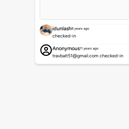
idunlash
8 years ago
checked-in
Anonymous
11 years ago
travbalt51@gmail.com checked-in