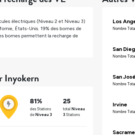
Los Ang
ules électriques (Niveau 2 et Niveau 3)
fornie
,
États-Unis
.
19%
des bornes de
Nombre Tota
s bornes permettent la recharge de
San Die
Nombre Tota
ur Inyokern
San Jos
Nombre Tota
81%
25
Irvine
des Stations
total
Niveau
Nombre Tota
de
Niveau 3
3
Stations
Sacrame