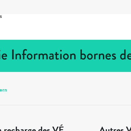
s
nie Information bornes d
ern
a recharge des VÉ
Autres V