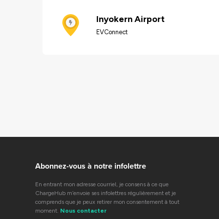
Inyokern Airport
EVConnect
Abonnez-vous à notre infolettre
En entrant mon adresse courriel, je consens à ce que
ChargeHub m’envoie ses infolettres régulièrement et je
comprends que je peux retirer mon consentement à tout
moment.
Nous contacter