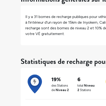
Il y a
31
bornes de recharge publiques pour véhic
à l'intérieur d'un rayon de 15km de
Inyokern
,
Cali
recharge sont des bornes de niveau 2 et
10%
de
votre VÉ gratuitement.
Statistiques de recharge po
19%
6
des Stations
total
Niveau
de
Niveau 2
2
Stations