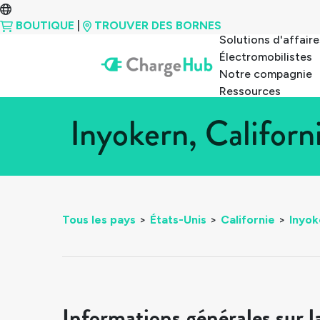
BOUTIQUE
|
TROUVER DES BORNES
Solutions d'affaire
Électromobilistes
Notre compagnie
Ressources
Inyokern, Califor
Tous les pays
>
États-Unis
>
Californie
>
Inyok
Informations générales sur l