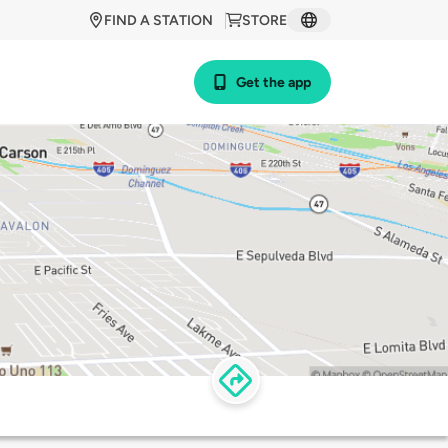
FIND A STATION
STORE
Get the app