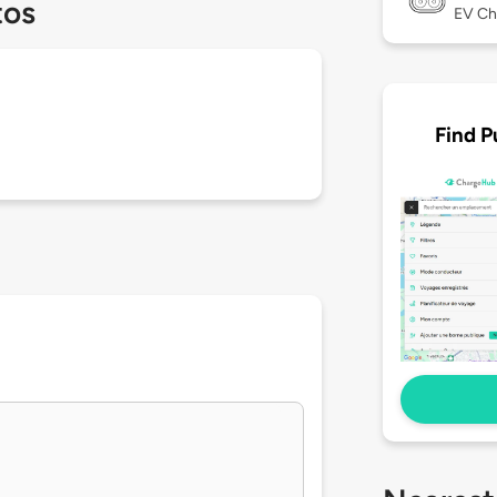
tos
EV Ch
Find P