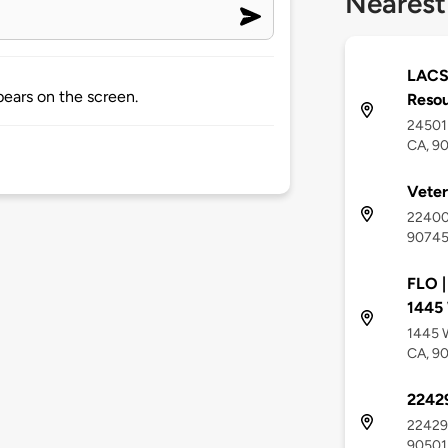
Nearest
LACS
ears on the screen.
Resou
24501 
CA, 9
Veter
22400
9074
FLO |
1445 
1445 W
CA, 9
22429
22429 
90501