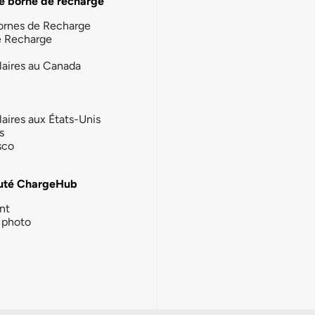
e borne de recharge
ornes de Recharge
e Recharge
laires au Canada
laires aux États-Unis
s
sco
té ChargeHub
nt
photo