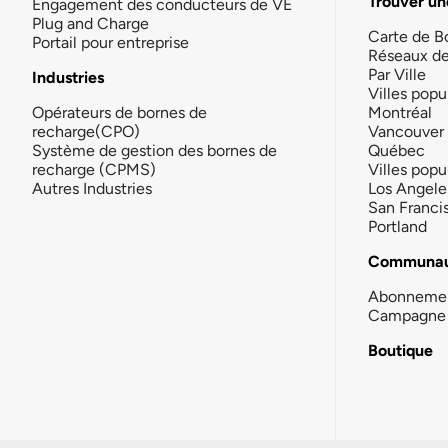
Trouver un
Engagement des conducteurs de VE
Plug and Charge
Carte de B
Portail pour entreprise
Réseaux d
Par Ville
Industries
Villes popu
Opérateurs de bornes de
Montréal
recharge(CPO)
Vancouver
Système de gestion des bornes de
Québec
recharge (CPMS)
Villes popu
Autres Industries
Los Angele
San Franci
Portland
Communau
Abonneme
Campagne 
Boutique