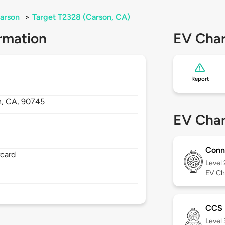
arson
>
Target T2328 (Carson, CA)
rmation
EV Char
Report
n,
CA,
90745
EV Char
Conn
rcard
Level
EV Ch
CCS
Level