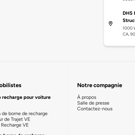
DHS 
Struc
1000 W
CA, 9
bilistes
Notre compagnie
e recharge pour voiture
À propos
Salle de presse
Contactez-nous
n de borne de recharge
ur de Trajet VE
la Recharge VE