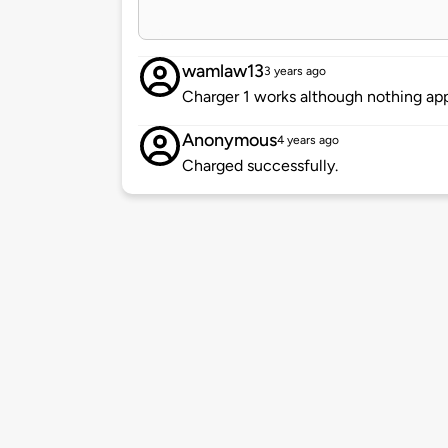
wamlaw13
3 years ago
Charger 1 works although nothing app
Anonymous
4 years ago
Charged successfully.