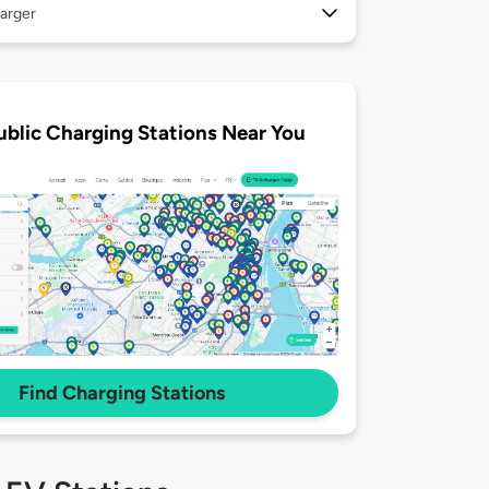
arger
ublic Charging Stations Near You
Find Charging Stations