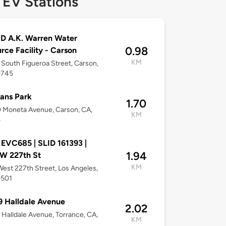
 EV Stations
D A.K. Warren Water
0.98
rce Facility - Carson
KM
South Figueroa Street, Carson,
0745
ans Park
1.70
 Moneta Avenue, Carson, CA,
KM
5
 EVC685 | SLID 161393 |
1.94
W 227th St
KM
est 227th Street, Los Angeles,
0501
 Halldale Avenue
2.02
Halldale Avenue, Torrance, CA,
KM