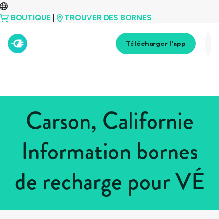
BOUTIQUE
|
TROUVER DES BORNES
Télécharger l'app
Carson, Californie
Information bornes
de recharge pour VÉ
Tous les pays
>
États-Unis
>
Californie
>
Carson