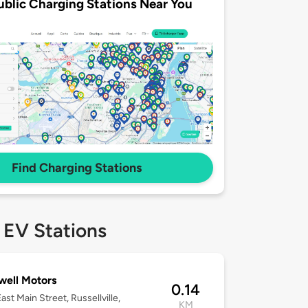
ublic Charging Stations Near You
Find Charging Stations
 EV Stations
ell Motors
0.14
ast Main Street, Russellville,
KM