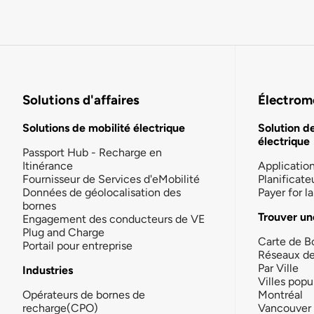
Solutions d'affaires
Électromo
Solutions de mobilité électrique
Solution d
électrique
Passport Hub - Recharge en
Itinérance
Applicatio
Fournisseur de Services d'eMobilité
Planificate
Données de géolocalisation des
Payer for 
bornes
Trouver un
Engagement des conducteurs de VE
Plug and Charge
Carte de B
Portail pour entreprise
Réseaux d
Par Ville
Industries
Villes popu
Opérateurs de bornes de
Montréal
recharge(CPO)
Vancouver