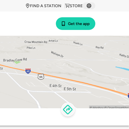
FIND A STATION
STORE
Get the app