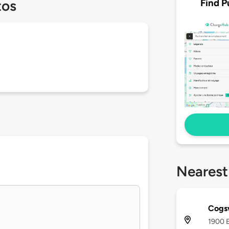
Find P
tos
Nearest
Cogsw
1900 E