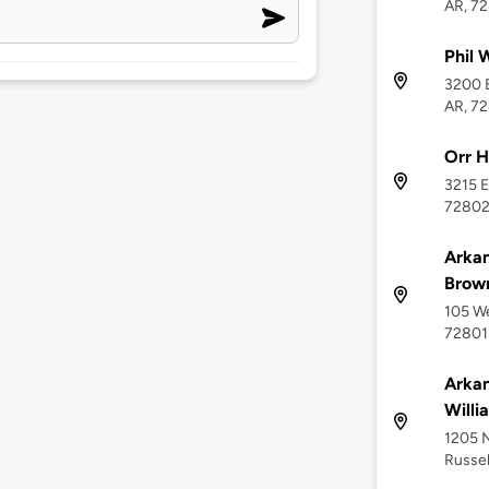
AR, 7
Phil 
3200 E
AR, 7
Orr H
3215 E
7280
Arkan
Brown
105 We
72801
Arkan
Willi
1205 N
Russel