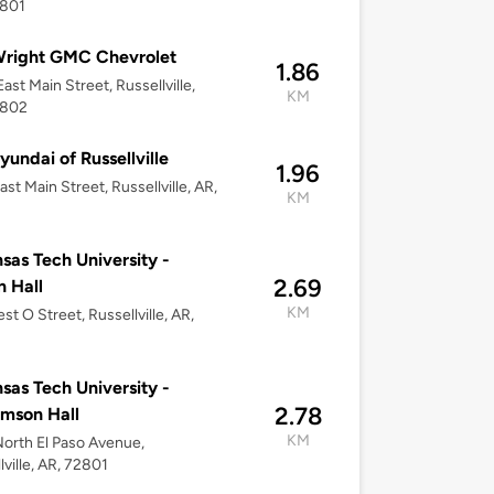
2801
Wright GMC Chevrolet
1.86
ast Main Street, Russellville,
KM
2802
yundai of Russellville
1.96
ast Main Street, Russellville, AR,
KM
2
sas Tech University -
2.69
 Hall
KM
st O Street, Russellville, AR,
sas Tech University -
2.78
amson Hall
KM
orth El Paso Avenue,
lville, AR, 72801