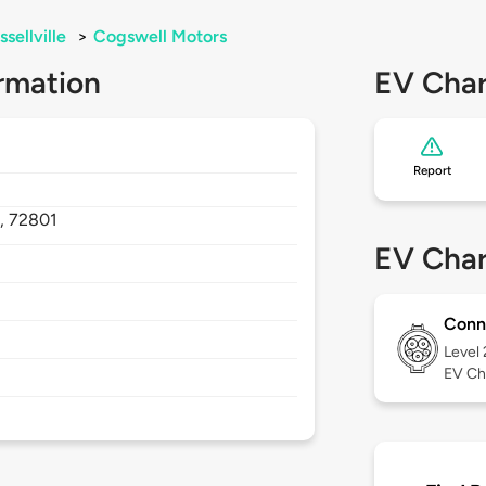
ssellville
>
Cogswell Motors
rmation
EV Char
Report
,
72801
EV Char
Conn
Level
EV Ch