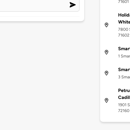
71601
Holid
White
7800 S
71602
Smart
1 Smar
Smar
3 Smar
Petru
Cadil
1901 S
72160