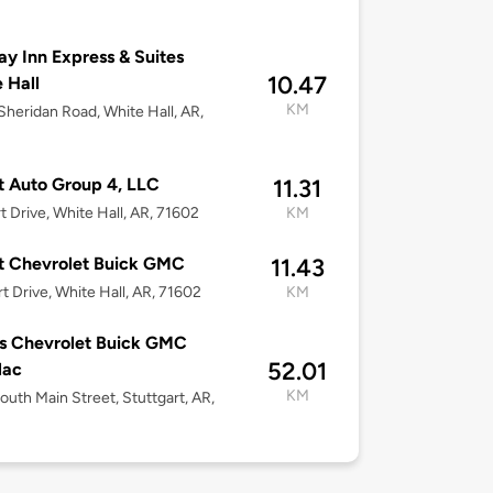
ay Inn Express & Suites
10.47
 Hall
KM
heridan Road, White Hall, AR,
 Auto Group 4, LLC
11.31
t Drive, White Hall, AR, 71602
KM
t Chevrolet Buick GMC
11.43
t Drive, White Hall, AR, 71602
KM
s Chevrolet Buick GMC
52.01
lac
KM
outh Main Street, Stuttgart, AR,