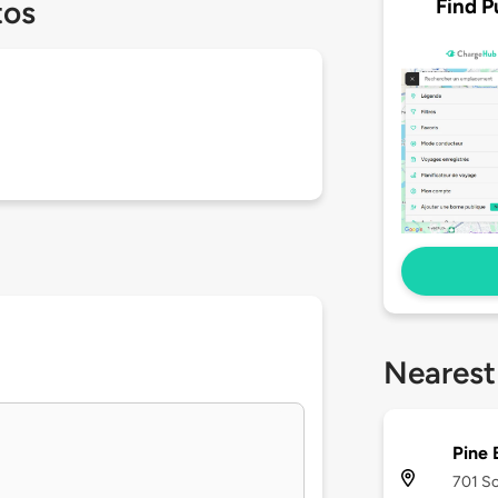
Find P
tos
Nearest
Pine 
701 So