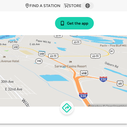
FIND A STATION
STORE
Get the app