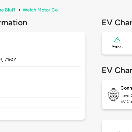
ne Bluff
>
Welch Motor Co
rmation
EV Char
Report
R,
71601
EV Char
Conn
Level
EV Ch