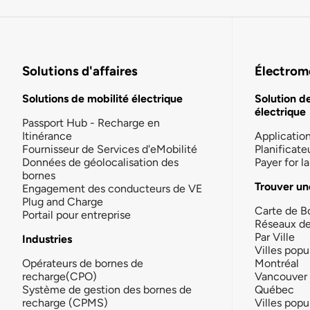
Solutions d'affaires
Électromo
Solutions de mobilité électrique
Solution d
électrique
Passport Hub - Recharge en
Itinérance
Applicatio
Fournisseur de Services d'eMobilité
Planificate
Données de géolocalisation des
Payer for 
bornes
Trouver un
Engagement des conducteurs de VE
Plug and Charge
Carte de B
Portail pour entreprise
Réseaux d
Par Ville
Industries
Villes popu
Opérateurs de bornes de
Montréal
recharge(CPO)
Vancouver
Système de gestion des bornes de
Québec
recharge (CPMS)
Villes popu