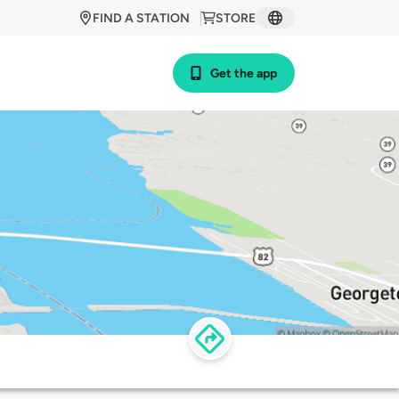
FIND A STATION
STORE
Get the app