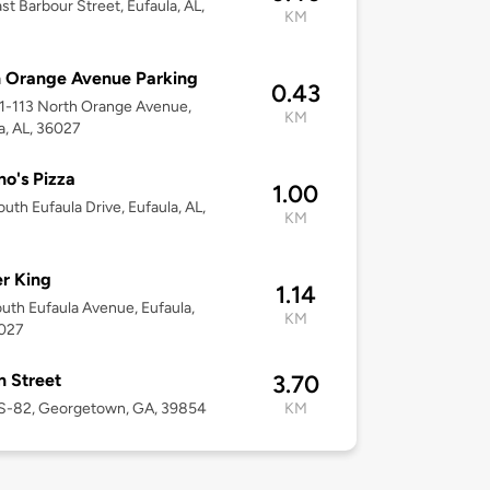
st Barbour Street, Eufaula, AL,
KM
 Orange Avenue Parking
0.43
01-113 North Orange Avenue,
KM
a, AL, 36027
o's Pizza
1.00
uth Eufaula Drive, Eufaula, AL,
KM
r King
1.14
uth Eufaula Avenue, Eufaula,
KM
6027
n Street
3.70
S-82, Georgetown, GA, 39854
KM