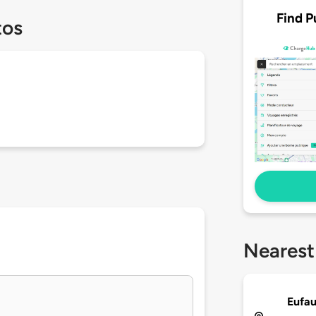
Find P
tos
Nearest
Eufau