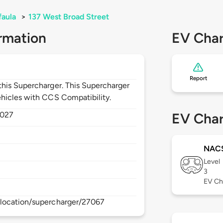
faula
>
137 West Broad Street
rmation
EV Char
Report
his Supercharger. This Supercharger
hicles with CCS Compatibility.
027
EV Char
NAC
Level
3
EV Ch
location/supercharger/27067