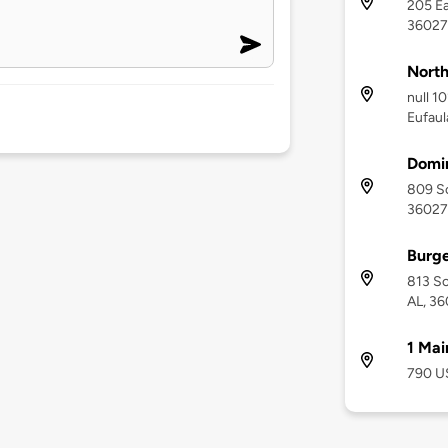
205 Ea
36027
North
null 1
Eufaul
Domin
809 So
36027
Burge
813 So
AL, 3
1 Mai
790 U