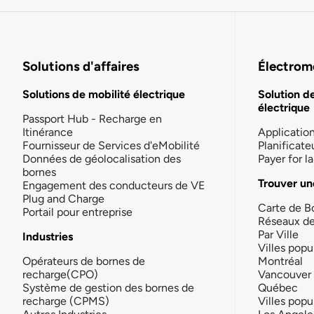
Solutions d'affaires
Électromo
Solutions de mobilité électrique
Solution d
électrique
Passport Hub - Recharge en
Itinérance
Applicatio
Fournisseur de Services d'eMobilité
Planificate
Données de géolocalisation des
Payer for 
bornes
Trouver un
Engagement des conducteurs de VE
Plug and Charge
Carte de B
Portail pour entreprise
Réseaux d
Par Ville
Industries
Villes popu
Opérateurs de bornes de
Montréal
recharge(CPO)
Vancouver
Système de gestion des bornes de
Québec
recharge (CPMS)
Villes popu