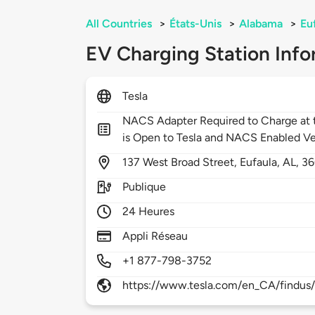
All Countries
>
États-Unis
>
Alabama
>
Eu
EV Charging Station Info
Tesla
NACS Adapter Required to Charge at t
is Open to Tesla and NACS Enabled Ve
137
West Broad Street,
Eufaula,
AL,
36
Publique
24 Heures
Appli Réseau
+1 877-798-3752
https://www.tesla.com/en_CA/findus/