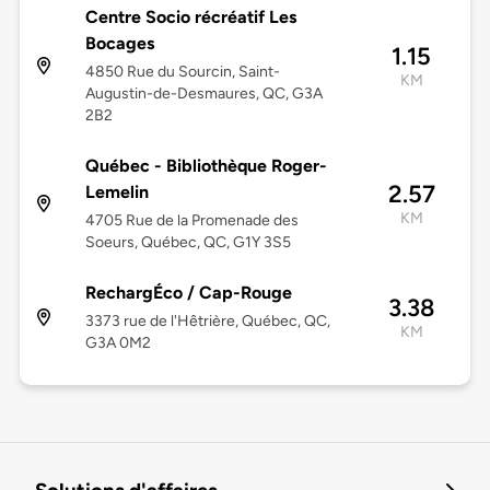
Centre Socio récréatif Les
Bocages
1.15
4850 Rue du Sourcin, Saint-
KM
Augustin-de-Desmaures, QC, G3A
2B2
Québec - Bibliothèque Roger-
2.57
Lemelin
KM
4705 Rue de la Promenade des
Soeurs, Québec, QC, G1Y 3S5
RechargÉco / Cap-Rouge
3.38
3373 rue de l'Hêtrière, Québec, QC,
KM
G3A 0M2