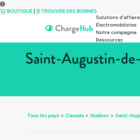
BOUTIQUE
|
TROUVER DES BORNES
Solutions d'affaire
Électromobilistes
Notre compagnie
Ressources
Saint-Augustin-de
Tous les pays
>
Canada
>
Québec
>
Saint-Aug