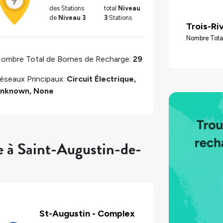
des Stations
total
Niveau
de
Niveau 3
3
Stations
Trois-Ri
Nombre Tota
ombre Total de Bornes de Recharge:
29
éseaux Principaux:
Circuit Électrique,
nknown, None
e à Saint-Augustin-de-
St-Augustin - Complex