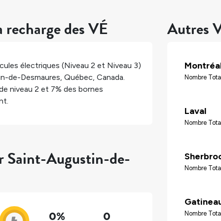
a recharge des VÉ
Autres V
Montréa
ules électriques (Niveau 2 et Niveau 3)
in-de-Desmaures
,
Québec
,
Canada
.
Nombre Tota
de niveau 2 et
7%
des bornes
nt.
Laval
Nombre Tota
ur Saint-Augustin-de-
Sherbro
Nombre Tota
Gatinea
0%
0
Nombre Tota