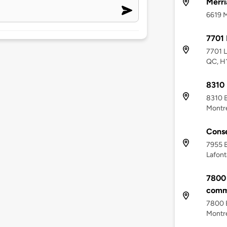
Merr
6619 M
7701 
7701 L
QC, H
8310
8310 
Montré
Conse
7955 B
Lafont
7800 
comm
7800 B
Montré