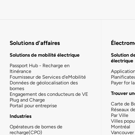
Solutions d'affaires
Électromo
Solutions de mobilité électrique
Solution d
électrique
Passport Hub - Recharge en
Itinérance
Applicatio
Fournisseur de Services d'eMobilité
Planificate
Données de géolocalisation des
Payer for 
bornes
Trouver un
Engagement des conducteurs de VE
Plug and Charge
Carte de B
Portail pour entreprise
Réseaux d
Par Ville
Industries
Villes popu
Opérateurs de bornes de
Montréal
recharge(CPO)
Vancouver