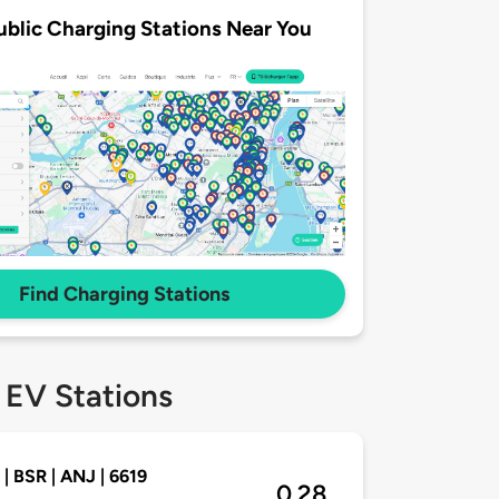
ublic Charging Stations Near You
Find Charging Stations
 EV Stations
 | BSR | ANJ | 6619
0.28