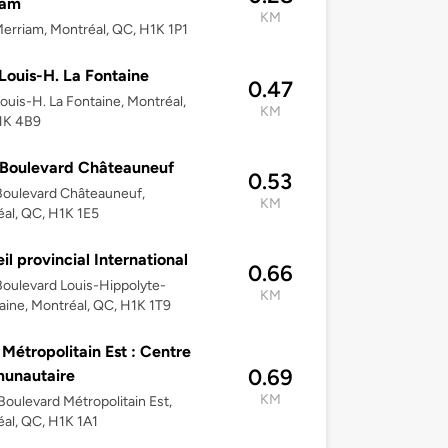
iam
KM
erriam, Montréal, QC, H1K 1P1
Louis-H. La Fontaine
0.47
ouis-H. La Fontaine, Montréal,
KM
1K 4B9
 Boulevard Châteauneuf
0.53
Boulevard Châteauneuf,
KM
al, QC, H1K 1E5
il provincial International
0.66
oulevard Louis-Hippolyte-
KM
aine, Montréal, QC, H1K 1T9
Métropolitain Est : Centre
0.69
unautaire
KM
oulevard Métropolitain Est,
al, QC, H1K 1A1