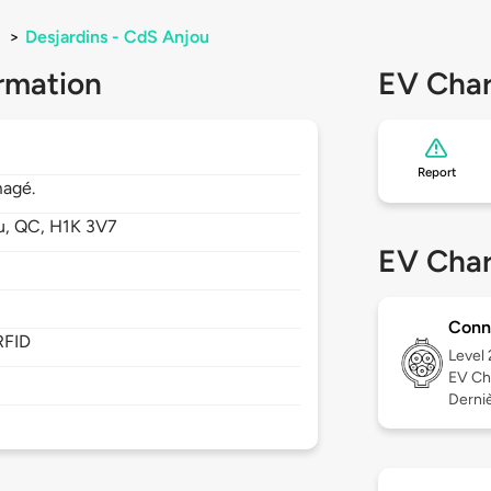
>
Desjardins - CdS Anjou
rmation
EV Char
Report
magé.
u,
QC,
H1K 3V7
EV Char
Conn
RFID
Level
EV Ch
Derniè