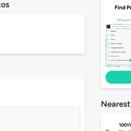
tos
Find P
Nearest
10011