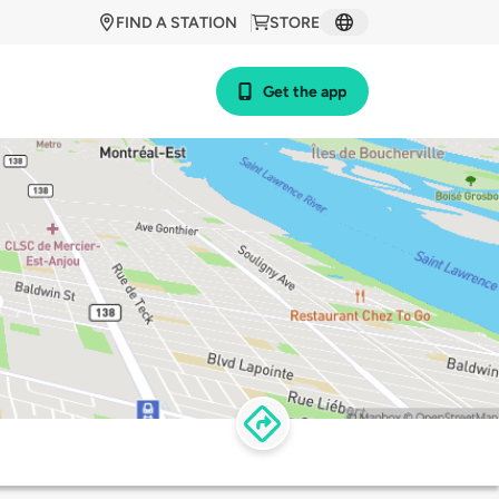
FIND A STATION
STORE
Get the app