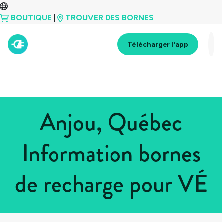
BOUTIQUE
|
TROUVER DES BORNES
Télécharger l'app
Anjou, Québec
Information bornes
de recharge pour VÉ
Tous les pays
>
Canada
>
Québec
>
Anjou