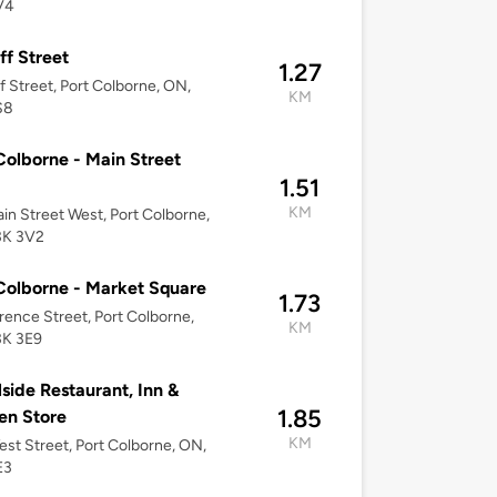
V4
ff Street
1.27
f Street, Port Colborne, ON,
KM
S8
Colborne - Main Street
1.51
KM
in Street West, Port Colborne,
3K 3V2
Colborne - Market Square
1.73
rence Street, Port Colborne,
KM
3K 3E9
side Restaurant, Inn &
1.85
en Store
KM
st Street, Port Colborne, ON,
E3