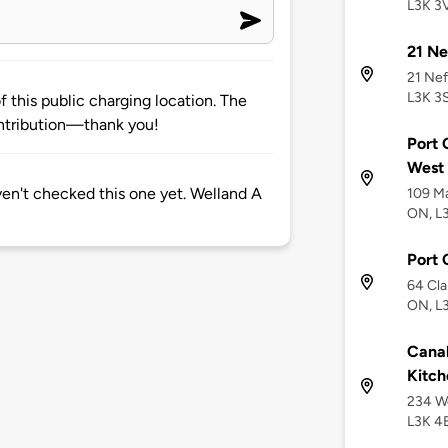
L3K 3
21 Ne
21 Nef
L3K 3
 this public charging location. The
ntribution—thank you!
Port 
West
aven't checked this one yet. Welland A
109 Ma
ON, L
Port 
64 Cla
ON, L
Canal
Kitch
234 We
L3K 4