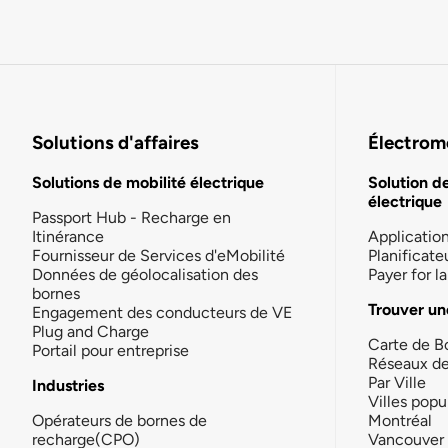
Solutions d'affaires
Électromo
Solutions de mobilité électrique
Solution d
électrique
Passport Hub - Recharge en
Itinérance
Applicatio
Fournisseur de Services d'eMobilité
Planificate
Données de géolocalisation des
Payer for 
bornes
Trouver un
Engagement des conducteurs de VE
Plug and Charge
Carte de B
Portail pour entreprise
Réseaux d
Par Ville
Industries
Villes popu
Opérateurs de bornes de
Montréal
recharge(CPO)
Vancouver