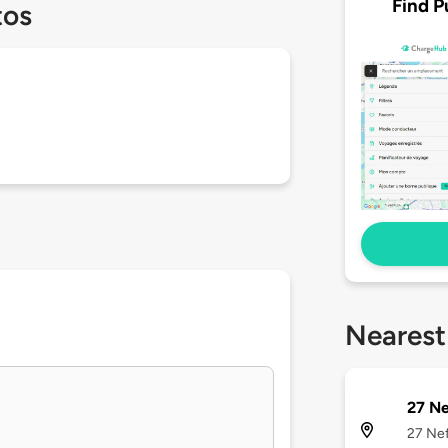
Find P
tos
Nearest
27 Ne
27 Nef