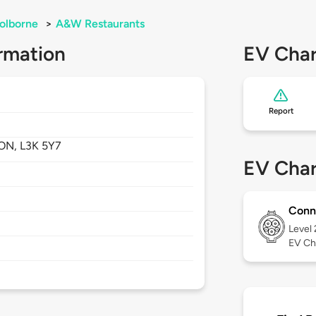
olborne
>
A&W Restaurants
rmation
EV Char
Report
ON,
L3K 5Y7
EV Char
Conn
Level
EV Ch