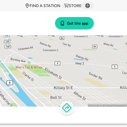
FIND A STATION
STORE
Get the app