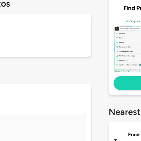
tos
Find P
Nearest
Food 