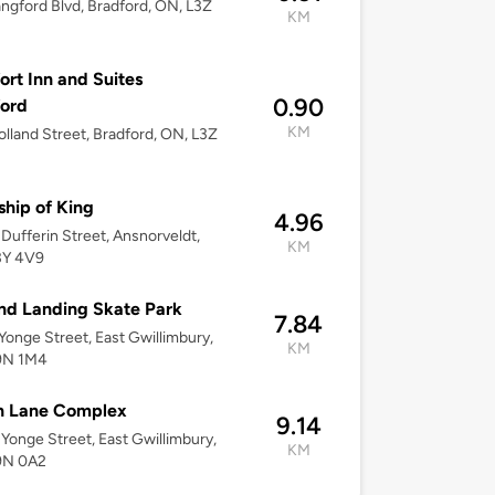
ngford Blvd, Bradford, ON, L3Z
KM
rt Inn and Suites
0.90
ord
KM
lland Street, Bradford, ON, L3Z
hip of King
4.96
Dufferin Street, Ansnorveldt,
KM
3Y 4V9
nd Landing Skate Park
7.84
Yonge Street, East Gwillimbury,
KM
9N 1M4
n Lane Complex
9.14
Yonge Street, East Gwillimbury,
KM
9N 0A2