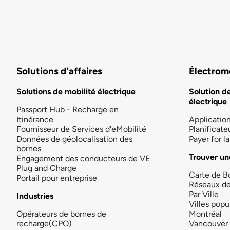
Solutions d'affaires
Électromo
Solutions de mobilité électrique
Solution d
électrique
Passport Hub - Recharge en
Itinérance
Applicatio
Fournisseur de Services d'eMobilité
Planificate
Données de géolocalisation des
Payer for 
bornes
Trouver un
Engagement des conducteurs de VE
Plug and Charge
Carte de B
Portail pour entreprise
Réseaux d
Par Ville
Industries
Villes popu
Opérateurs de bornes de
Montréal
recharge(CPO)
Vancouver