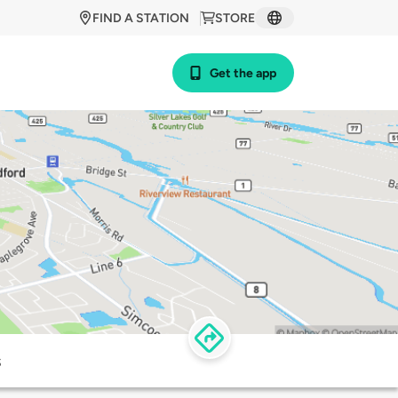
FIND A STATION
STORE
Get the app
s