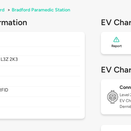
rd
>
Bradford Paramedic Station
rmation
EV Char
Report
,
L3Z 2K3
EV Char
Conn
RFID
Level
EV Ch
Derniè