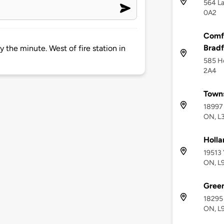
564 La
0A2
Comfo
Bradf
 the minute. West of fire station in
585 Ho
2A4
Towns
18997 
ON, L
Holla
19513 
ON, L
Gree
18295 
ON, L