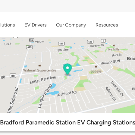
lutions
EV Drivers
Our Company
Resources
Bradford Paramedic Station EV Charging Station