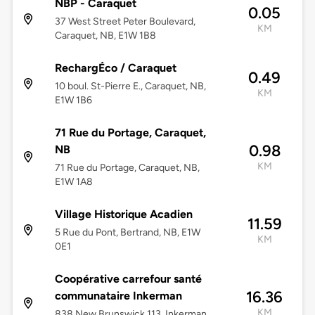
NBP - Caraquet
0.05
37 West Street Peter Boulevard,
KM
Caraquet, NB, E1W 1B8
RechargÉco / Caraquet
0.49
10 boul. St-Pierre E., Caraquet, NB,
KM
E1W 1B6
71 Rue du Portage, Caraquet,
0.98
NB
KM
71 Rue du Portage, Caraquet, NB,
E1W 1A8
Village Historique Acadien
11.59
5 Rue du Pont, Bertrand, NB, E1W
KM
0E1
Coopérative carrefour santé
16.36
communataire Inkerman
KM
838 New Brunswick 113, Inkerman,