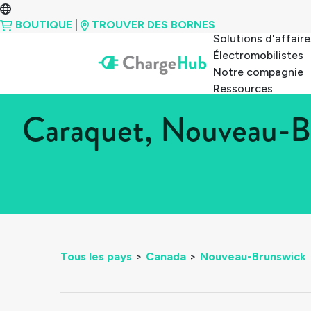
BOUTIQUE
|
TROUVER DES BORNES
Solutions d'affaire
Électromobilistes
Notre compagnie
Ressources
Caraquet, Nouveau-Br
Tous les pays
>
Canada
>
Nouveau-Brunswick