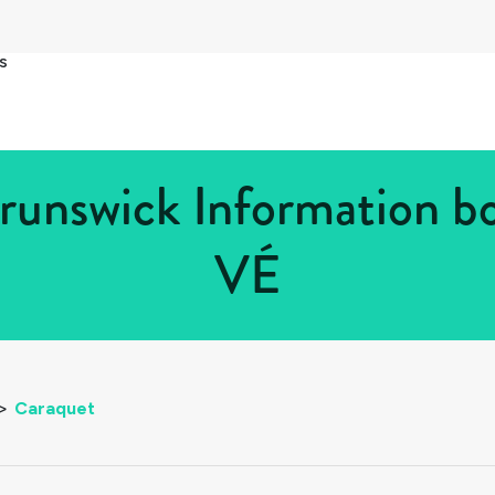
s
unswick Information bo
VÉ
>
Caraquet