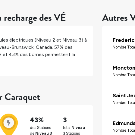
a recharge des VÉ
Autres V
Frederic
les électriques (Niveau 2 et Niveau 3) à
eau-Brunswick
,
Canada
.
57%
des
Nombre Tota
2 et
43%
des bornes permettent la
Moncto
Nombre Tota
ur Caraquet
Saint Je
Nombre Tota
43%
3
Edmunds
des Stations
total
Niveau
Nombre Tota
de
Niveau 3
3
Stations