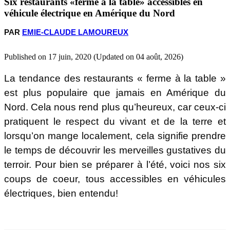
Six restaurants «ferme à la table» accessibles en
véhicule électrique en Amérique du Nord
River Café
PAR
EMIE-CLAUDE LAMOUREUX
Winvian Farm
Published on 17 juin, 2020 (Updated on 04 août, 2026)
La tendance des
restaurants « ferme à la table »
Fogo Island Inn
est plus populaire que jamais en Amérique du
Nord.
Cela nous rend plus qu’heureux, car ceux-ci
Fette Sau
pratiquent le respect du vivant et de la terre et
lorsqu’on mange localement, cela signifie prendre
le temps de découvrir les merveilles gustatives du
terroir. Pour bien se préparer à l’été, voici nos six
coups de coeur, tous accessibles en véhicules
électriques, bien entendu!