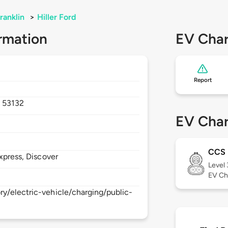
ranklin
>
Hiller Ford
rmation
EV Char
Report
,
53132
EV Char
CCS
xpress, Discover
Level
EV Ch
y/electric-vehicle/charging/public-