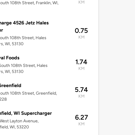
KM
outh 108th Street, Franklin, WI,
arge 4526 Jetz Hales
0.75
er
KM
outh 108th Street, Hales
s, WI, 53130
val Foods
1.74
outh 108th Street, Hales
KM
s, WI, 53130
reenfield
5.74
outh 108th Street, Greenfield,
KM
3228
field, WI Supercharger
6.27
West Layton Avenue,
KM
ield, WI, 53220