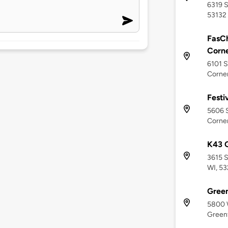
6319 S
53132
FasCh
Corn
6101 S
Corner
Festi
5606 S
Corner
K43 G
3615 S
WI, 5
Green
5800 
Greenf