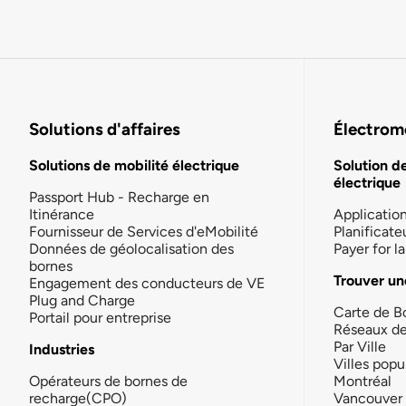
Solutions d'affaires
Électromo
Solutions de mobilité électrique
Solution d
électrique
Passport Hub - Recharge en
Itinérance
Applicatio
Fournisseur de Services d'eMobilité
Planificate
Données de géolocalisation des
Payer for 
bornes
Trouver un
Engagement des conducteurs de VE
Plug and Charge
Carte de B
Portail pour entreprise
Réseaux d
Par Ville
Industries
Villes popu
Opérateurs de bornes de
Montréal
recharge(CPO)
Vancouver