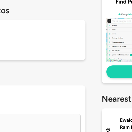
Find P
tos
Nearest
Ewald
Ram F