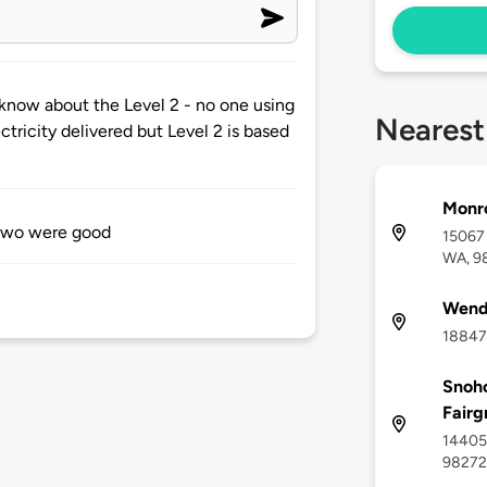
t know about the Level 2 - no one using
Nearest
ctricity delivered but Level 2 is based
Monr
 two were good
15067 
WA, 9
Wend
18847 
Snoho
Fairg
14405 
98272