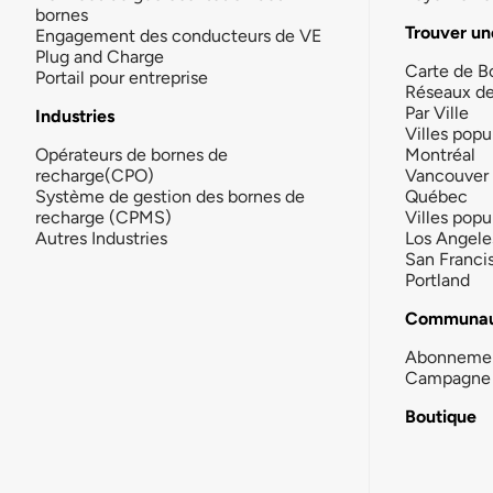
bornes
Trouver un
Engagement des conducteurs de VE
Plug and Charge
Carte de B
Portail pour entreprise
Réseaux d
Par Ville
Industries
Villes popu
Opérateurs de bornes de
Montréal
recharge(CPO)
Vancouver
Système de gestion des bornes de
Québec
recharge (CPMS)
Villes popu
Autres Industries
Los Angele
San Franci
Portland
Communau
Abonneme
Campagne 
Boutique