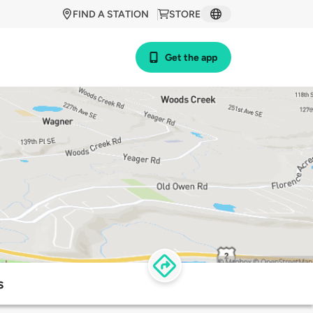
FIND A STATION
STORE
Get the app
s