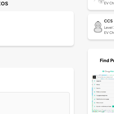
tos
EV Ch
CCS
Level
EV Ch
Find P