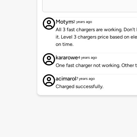
Motym
2 years ago
All 3 fast chargers are working. Don’
it. Level 3 chargers price based on ele
on time.
kararowe
4 years ago
One fast charger not working. Other
acimarol
7 years ago
Charged successfully.