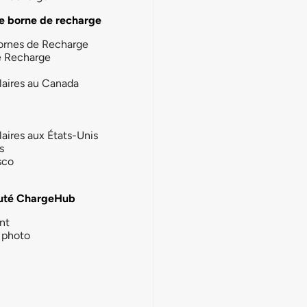
e borne de recharge
ornes de Recharge
e Recharge
laires au Canada
laires aux États-Unis
s
sco
té ChargeHub
nt
photo