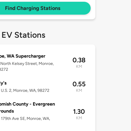
Find Charging Stations
 EV Stations
oe, WA Supercharger
0.38
North Kelsey Street, Monroe,
KM
8272
y's
0.55
U.S. 2, Monroe, WA, 98272
KM
mish County - Evergreen
1.30
rounds
KM
179th Ave SE, Monroe, WA,