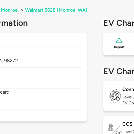
Monroe
>
Walmart 5628 (Monroe, WA)
rmation
EV Char
Report
A,
98272
EV Char
Conn
rcard
Level
EV Ch
CCS
Level