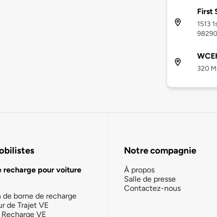
First
1513 1
9829
WCEH
320 Ma
bilistes
Notre compagnie
e recharge pour voiture
À propos
Salle de presse
Contactez-nous
n de borne de recharge
ur de Trajet VE
la Recharge VE