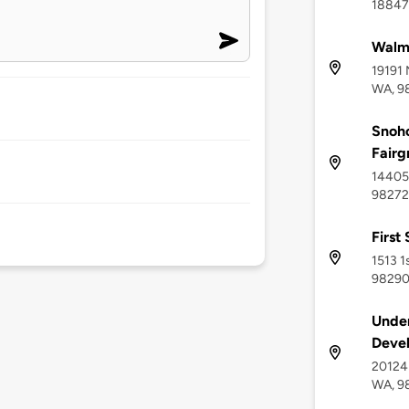
18847 
Walm
19191 
WA, 9
Snoho
Fairg
14405 
98272
First
1513 1
9829
Unde
Deve
20124
WA, 9