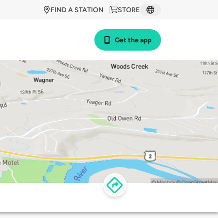
FIND A STATION
STORE
Get the app