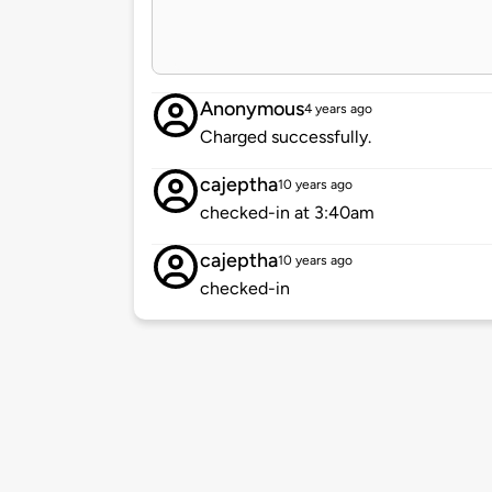
Anonymous
4 years ago
Charged successfully.
cajeptha
10 years ago
checked-in at 3:40am
cajeptha
10 years ago
checked-in