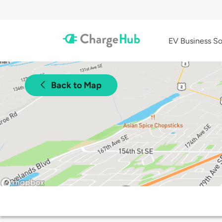
EV Business So
Back to Map