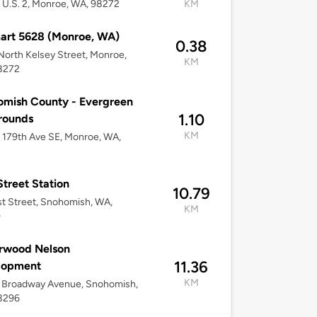
U.S. 2, Monroe, WA, 98272
KM
art 5628 (Monroe, WA)
0.38
North Kelsey Street, Monroe,
KM
8272
mish County - Evergreen
1.10
rounds
KM
179th Ave SE, Monroe, WA,
 Street Station
10.79
st Street, Snohomish, WA,
KM
0
rwood Nelson
11.36
lopment
KM
 Broadway Avenue, Snohomish,
8296