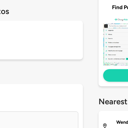
Find P
tos
Nearest
Wend