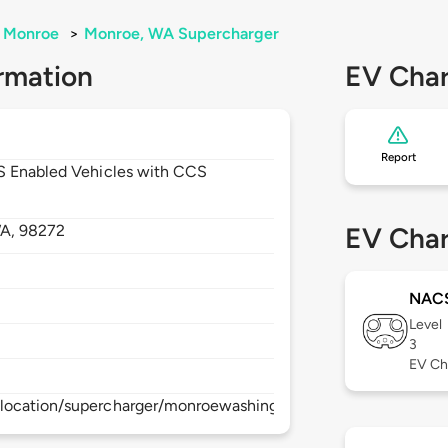
Monroe
>
Monroe, WA Supercharger
rmation
EV Char
Report
CS Enabled Vehicles with CCS
A,
98272
EV Char
NAC
Level
3
EV Ch
/location/supercharger/monroewashingtonsupercharger