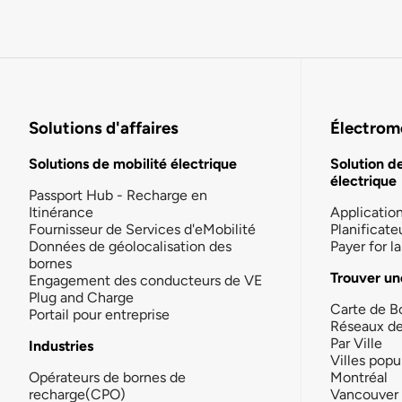
Solutions d'affaires
Électromo
Solutions de mobilité électrique
Solution d
électrique
Passport Hub - Recharge en
Itinérance
Applicatio
Fournisseur de Services d'eMobilité
Planificate
Données de géolocalisation des
Payer for 
bornes
Trouver un
Engagement des conducteurs de VE
Plug and Charge
Carte de B
Portail pour entreprise
Réseaux d
Par Ville
Industries
Villes popu
Opérateurs de bornes de
Montréal
recharge(CPO)
Vancouver