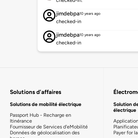
checked-in.
jimdebpa
10 years ago
checked-in
jimdebpa
10 years ago
checked-in
Solutions d'affaires
Électromo
Solutions de mobilité électrique
Solution d
électrique
Passport Hub - Recharge en
Itinérance
Applicatio
Fournisseur de Services d'eMobilité
Planificate
Données de géolocalisation des
Payer for 