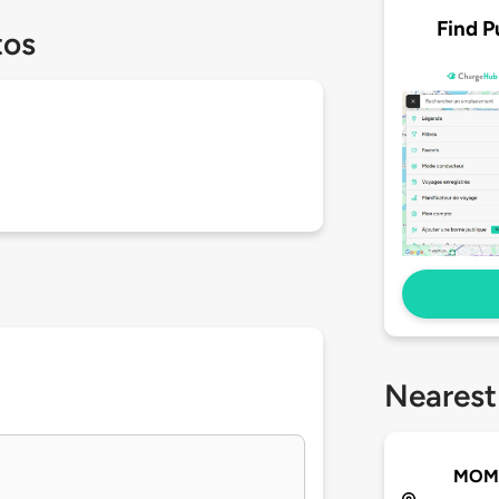
Find P
tos
Nearest
MOM'