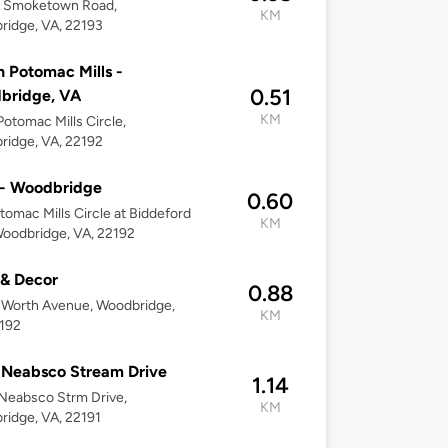
 Smoketown Road,
KM
idge, VA, 22193
 Potomac Mills -
0.51
bridge, VA
KM
otomac Mills Circle,
idge, VA, 22192
 - Woodbridge
0.60
otomac Mills Circle at Biddeford
KM
oodbridge, VA, 22192
 & Decor
0.88
 Worth Avenue, Woodbridge,
KM
2192
 Neabsco Stream Drive
1.14
Neabsco Strm Drive,
KM
idge, VA, 22191