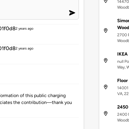
14470
Woodbr
Simon
Wood
01f0d8
2 years ago
2700 P
Woodbr
01f0d8
2 years ago
IKEA
null P
Way, W
Floor
14001
VA, 2
ormation of this public charging
ciates the contribution—thank you
2450
2400 
Woodbr