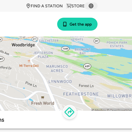
FIND A STATION
STORE
Get the app
ns