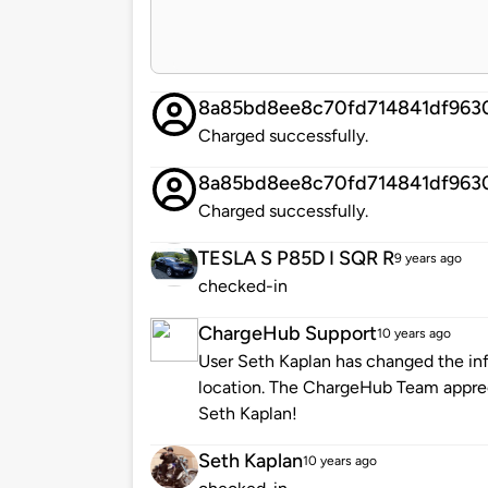
8a85bd8ee8c70fd714841df963
Charged successfully.
8a85bd8ee8c70fd714841df963
Charged successfully.
TESLA S P85D I SQR R
9 years ago
checked-in
ChargeHub Support
10 years ago
User Seth Kaplan has changed the inf
location. The ChargeHub Team appre
Seth Kaplan!
Seth Kaplan
10 years ago