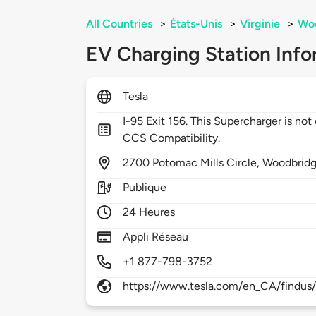
All Countries
>
États-Unis
>
Virginie
>
Wo
EV Charging Station Info
Tesla
I-95 Exit 156. This Supercharger is n
CCS Compatibility.
2700
Potomac Mills Circle,
Woodbrid
Publique
24 Heures
Appli Réseau
+1 877-798-3752
https://www.tesla.com/en_CA/findus/