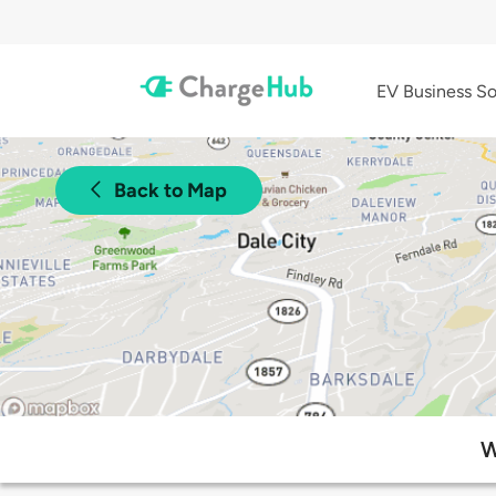
EV Business So
Back to Map
W