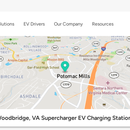
lutions
EV Drivers
Our Company
Resources
oodbridge, VA Supercharger EV Charging Statio