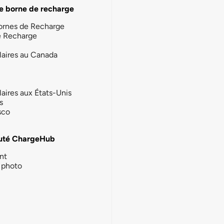
e borne de recharge
ornes de Recharge
e Recharge
laires au Canada
laires aux États-Unis
s
sco
té ChargeHub
nt
photo