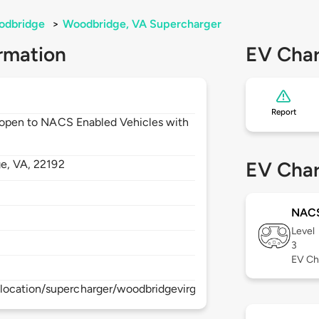
odbridge
>
Woodbridge, VA Supercharger
rmation
EV Char
Report
ot open to NACS Enabled Vehicles with
ge,
VA,
22192
EV Char
NAC
Level
3
EV Ch
location/supercharger/woodbridgevirginiasupercharger