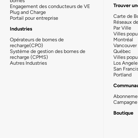
bornes
Trouver un
Engagement des conducteurs de VE
Plug and Charge
Carte de B
Portail pour entreprise
Réseaux d
Par Ville
Industries
Villes popu
Opérateurs de bornes de
Montréal
recharge(CPO)
Vancouver
Système de gestion des bornes de
Québec
recharge (CPMS)
Villes popu
Autres Industries
Los Angele
San Franci
Portland
Communau
Abonneme
Campagne 
Boutique