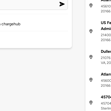
45610 
20166
US F
ia chargehub
Admin
21400 
20166
Dulle
21076 
VA, 2
Atlan
45600 
20166
45704
45704 
Sterli