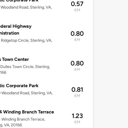
0.57
Woodland Road, Sterling, VA,
KM
ederal Highway
0.80
istration
KM
Ridgetop Circle, Sterling, VA,
s Town Center
0.80
Dulles Town Circle, Sterling,
KM
0166
tic Corporate Park
0.81
Woodland Road, Sterling, VA,
KM
 Winding Branch Terrace
1.23
Winding Branch Terrace,
KM
ng, VA, 20166