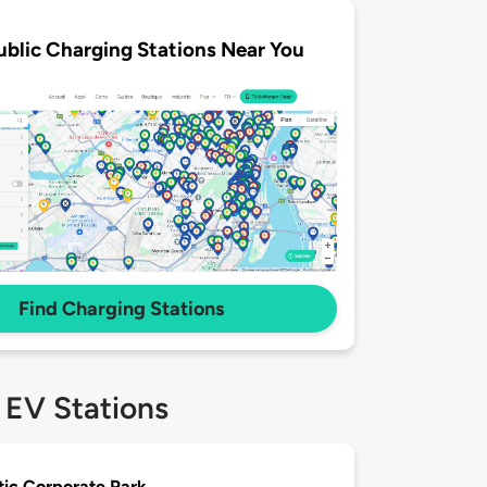
ublic Charging Stations Near You
Find Charging Stations
 EV Stations
tic Corporate Park