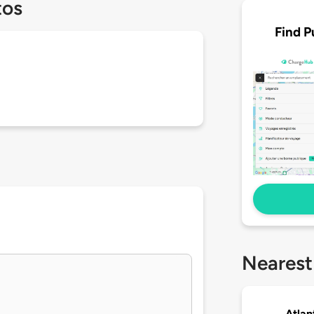
tos
Find P
Nearest
Atlan