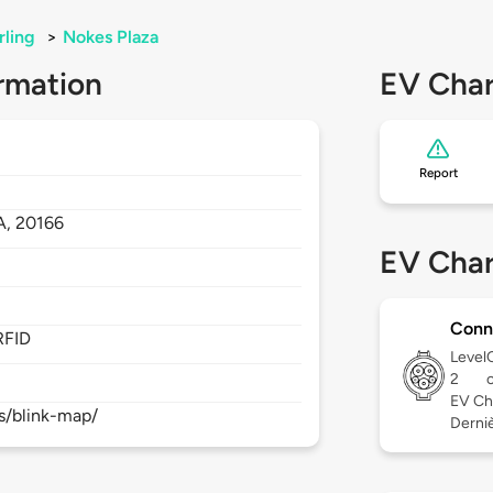
rling
>
Nokes Plaza
rmation
EV Char
Report
A,
20166
EV Char
Conn
RFID
Level
2
EV Ch
s/blink-map/
Derniè