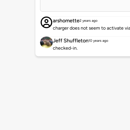
arshomette
2 years ago
charger does not seem to activate v
Jeff Shuffleton
10 years ago
checked-in.