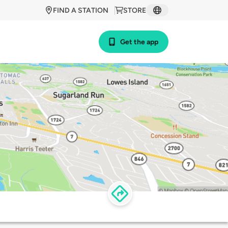
FIND A STATION
STORE
Get the app