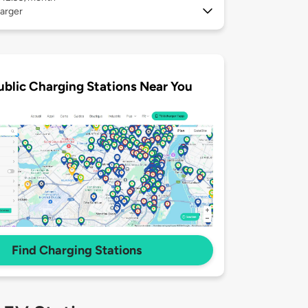
arger
ublic Charging Stations Near You
Find Charging Stations