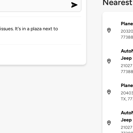
Nearest
Plane
sues. It's in a plaza next to
20320 
7738
AutoN
Jeep
21027 
7738
Plane
20403 
TX, 7
AutoN
Jeep
21027 