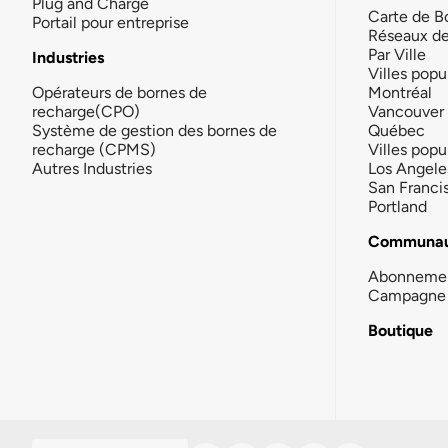
Plug and Charge
Carte de B
Portail pour entreprise
Réseaux d
Par Ville
Industries
Villes popu
Opérateurs de bornes de
Montréal
recharge(CPO)
Vancouver
Système de gestion des bornes de
Québec
recharge (CPMS)
Villes popu
Autres Industries
Los Angele
San Franci
Portland
Communau
Abonneme
Campagne 
Boutique