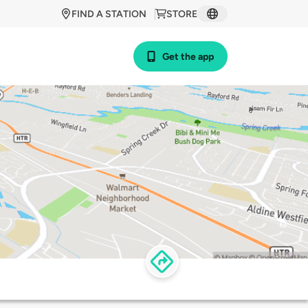
FIND A STATION
STORE
Get the app