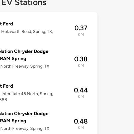
 EV Stations
t Ford
0.37
Holzwarth Road, Spring, TX,
KM
8
ation Chrysler Dodge
0.38
 RAM Spring
KM
North Freeway, Spring, TX,
8
t Ford
0.44
Interstate 45 North, Spring,
KM
7388
ation Chrysler Dodge
0.48
 RAM Spring
KM
North Freeway, Spring, TX,