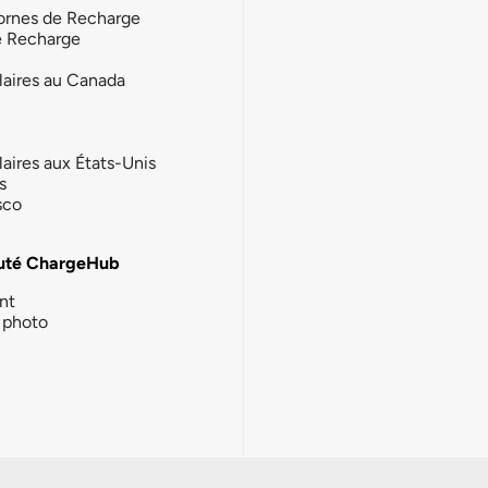
ornes de Recharge
e Recharge
laires au Canada
laires aux États-Unis
s
sco
té ChargeHub
nt
photo