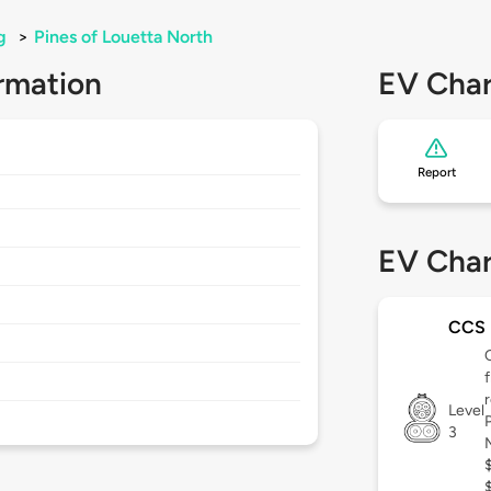
g
>
Pines of Louetta North
rmation
EV Char
Report
EV Char
CCS
Level
3