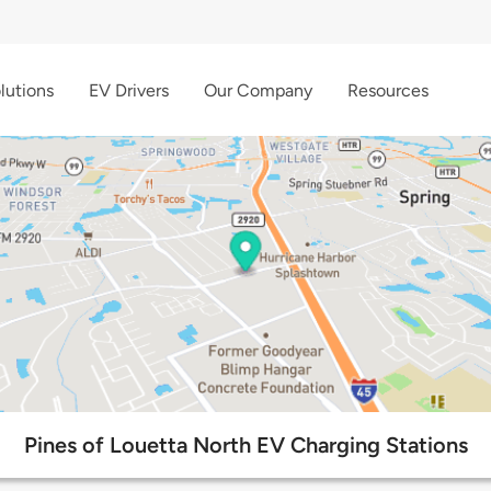
lutions
EV Drivers
Our Company
Resources
Pines of Louetta North EV Charging Stations