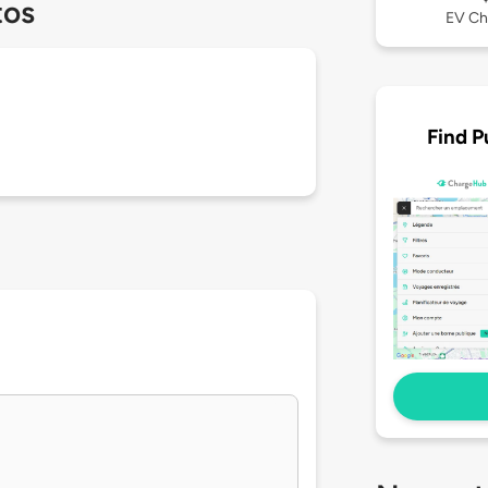
tos
EV Ch
Find P