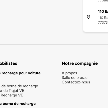
7738
110 E
110 Ea
77373
bilistes
Notre compagnie
e recharge pour voiture
À propos
Salle de presse
Contactez-nous
n de borne de recharge
ur de Trajet VE
la Recharge VE
e borne de recharge