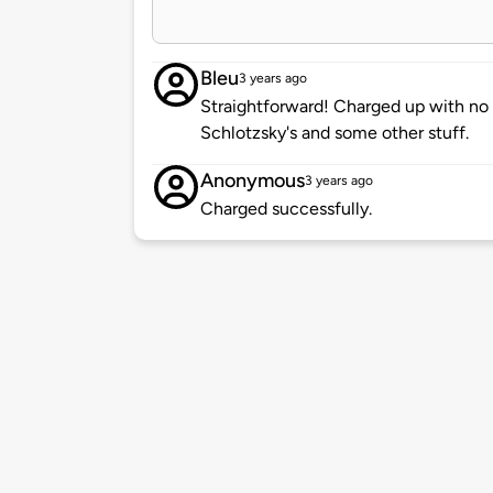
Bleu
3 years ago
Straightforward! Charged up with no is
Schlotzsky's and some other stuff.
Anonymous
3 years ago
Charged successfully.