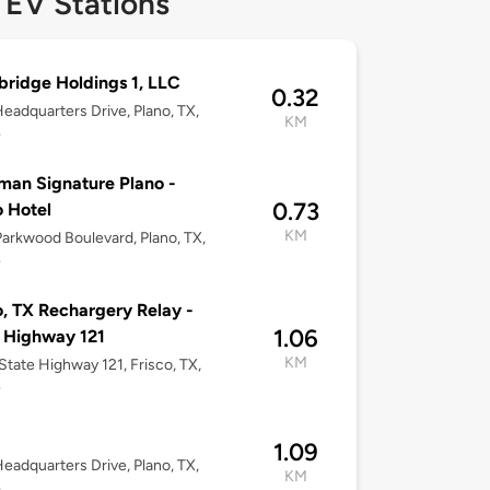
 EV Stations
ridge Holdings 1, LLC
0.32
eadquarters Drive, Plano, TX,
KM
4
an Signature Plano -
0.73
o Hotel
KM
arkwood Boulevard, Plano, TX,
4
o, TX Rechargery Relay -
1.06
 Highway 121
KM
tate Highway 121, Frisco, TX,
4
1.09
eadquarters Drive, Plano, TX,
KM
4