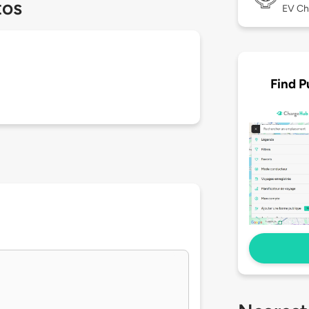
tos
EV Ch
Find P