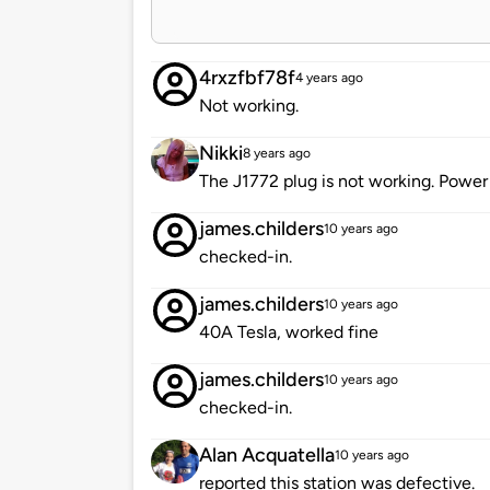
4rxzfbf78f
4 years ago
Not working.
Nikki
8 years ago
The J1772 plug is not working. Power f
james.childers
10 years ago
checked-in.
james.childers
10 years ago
40A Tesla, worked fine
james.childers
10 years ago
checked-in.
Alan Acquatella
10 years ago
reported this station was defective.