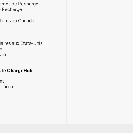
ornes de Recharge
e Recharge
laires au Canada
laires aux États-Unis
s
sco
té ChargeHub
nt
photo