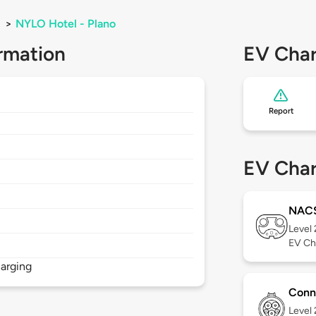
>
NYLO Hotel - Plano
rmation
EV Char
Report
EV Char
NAC
Level
EV Ch
arging
Conn
Level