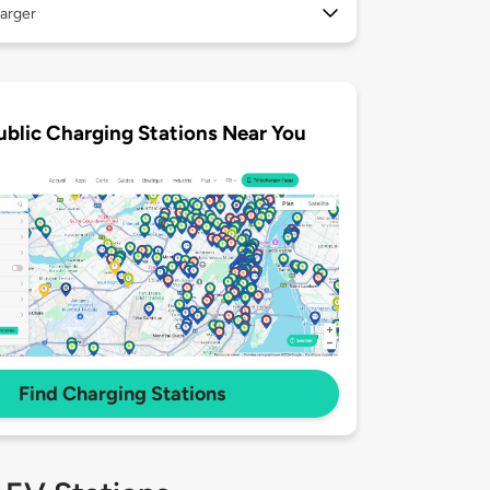
arger
ublic Charging Stations Near You
Find Charging Stations