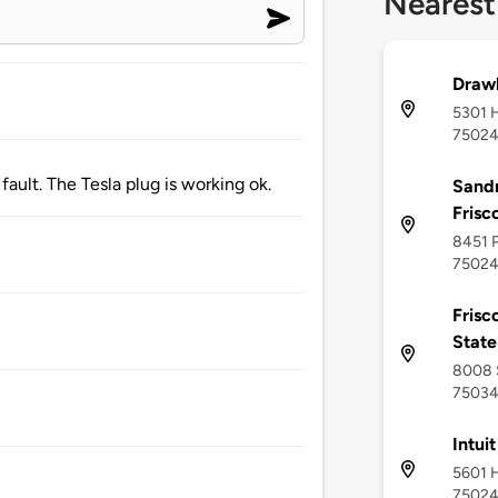
Nearest
Drawb
5301 H
7502
ault. The Tesla plug is working ok.
Sandm
Frisc
8451 P
7502
Frisc
State
8008 S
7503
Intuit
5601 H
7502