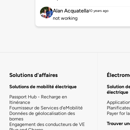
Alan Acquatella
10 years ago
not working
Solutions d'affaires
Électromo
Solutions de mobilité électrique
Solution d
électrique
Passport Hub - Recharge en
Itinérance
Applicatio
Fournisseur de Services d'eMobilité
Planificate
Données de géolocalisation des
Payer for 
bornes
Trouver un
Engagement des conducteurs de VE
Plug and Charge