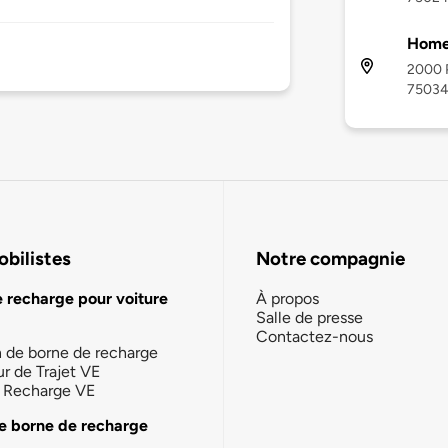
Home2
2000 P
7503
bilistes
Notre compagnie
e recharge pour voiture
À propos
Salle de presse
Contactez-nous
n de borne de recharge
ur de Trajet VE
la Recharge VE
e borne de recharge