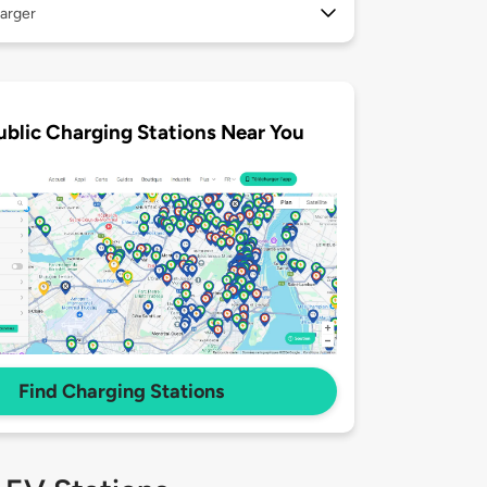
arger
ublic Charging Stations Near You
Find Charging Stations