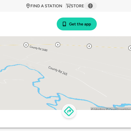
FIND A STATION
STORE
Get the app