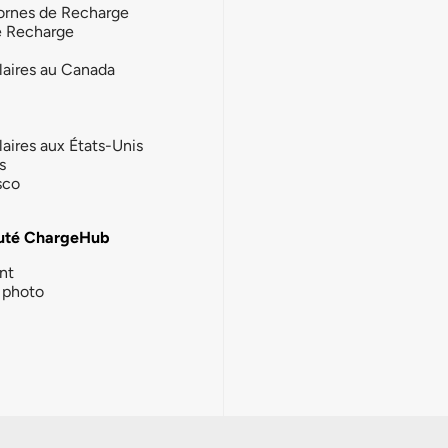
ornes de Recharge
e Recharge
laires au Canada
laires aux États-Unis
s
sco
té ChargeHub
nt
photo