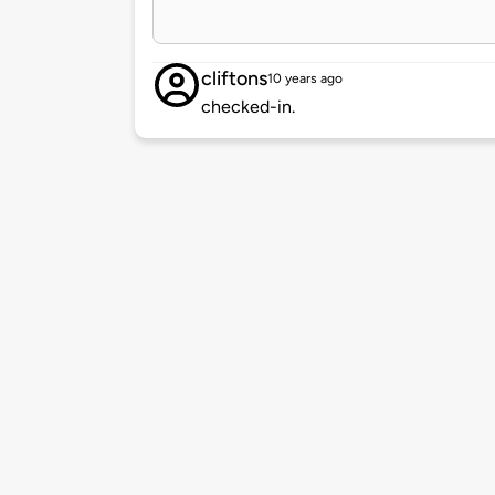
cliftons
10 years ago
checked-in.