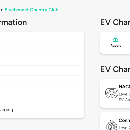
>
Bluebonnet Country Club
rmation
EV Char
Report
EV Char
NAC
Level
EV Ch
arging
Conn
Level