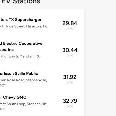
 EV Stations
ton, TX Supercharger
29.84
rth Rice Street, Hamilton, TX,
KM
d Electric Cooperative
30.44
ces, Inc
KM
Highway 6, Meridian, TX,
urleson Sville Public
31.92
len Rose Road, Stephenville,
KM
6401
er Chevy GMC
32.79
est South Loop, Stephenville,
KM
6401