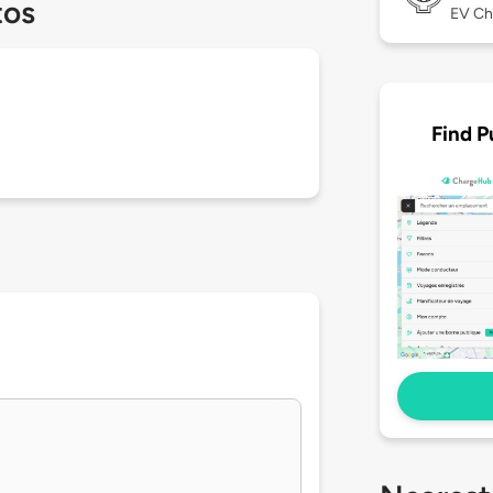
tos
EV Ch
Find P