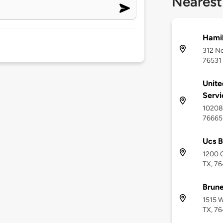
Nearest
Hamil
312 No
76531
Unite
Servi
10208 
76665
Ucs B
1200 G
TX, 7
Brun
1515 W
TX, 7