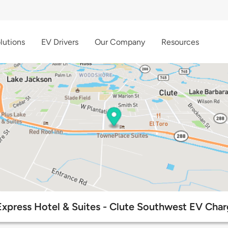
lutions
EV Drivers
Our Company
Resources
Express Hotel & Suites - Clute Southwest EV Char