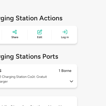
ging Station Actions
Share
Edit
Log in
ging Stations Ports
S
1 Borne
 2
Charging Station Coût: Gratuit
arger