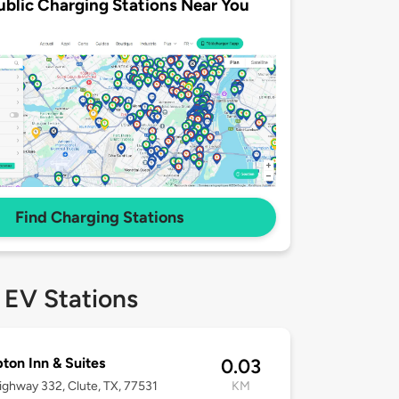
ublic Charging Stations Near You
Find Charging Stations
 EV Stations
on Inn & Suites
0.03
ighway 332, Clute, TX, 77531
KM