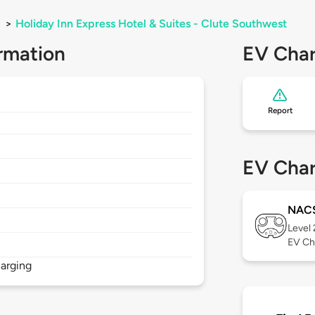
>
Holiday Inn Express Hotel & Suites - Clute Southwest
rmation
EV Char
Report
EV Char
NAC
Level
EV Ch
arging