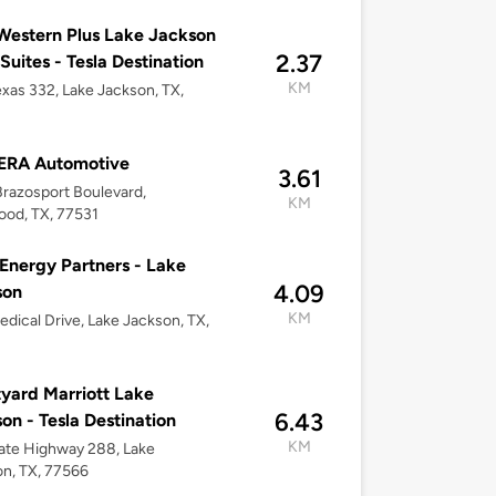
Western Plus Lake Jackson
2.37
 Suites - Tesla Destination
KM
xas 332, Lake Jackson, TX,
ERA Automotive
3.61
razosport Boulevard,
KM
od, TX, 77531
nergy Partners - Lake
4.09
son
KM
dical Drive, Lake Jackson, TX,
yard Marriott Lake
6.43
on - Tesla Destination
KM
ate Highway 288, Lake
n, TX, 77566