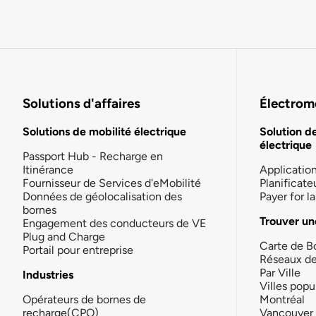
Solutions d'affaires
Électromo
Solutions de mobilité électrique
Solution d
électrique
Passport Hub - Recharge en
Itinérance
Applicatio
Fournisseur de Services d'eMobilité
Planificate
Données de géolocalisation des
Payer for 
bornes
Trouver un
Engagement des conducteurs de VE
Plug and Charge
Carte de B
Portail pour entreprise
Réseaux d
Par Ville
Industries
Villes popu
Opérateurs de bornes de
Montréal
recharge(CPO)
Vancouver