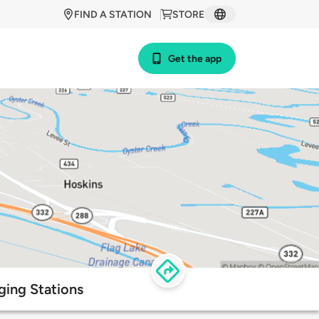
FIND A STATION
STORE
Get the app
ging Stations