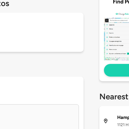
Find P
tos
Nearest
Hampt
1121 H