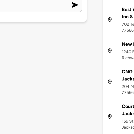
Best 
Inn &
702 Te
77566
New 
1240 B
Richwo
CNG E
Jack
204 Me
77566
Court
Jacks
159 St
Jackso