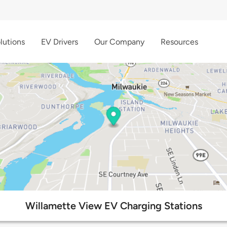
lutions
EV Drivers
Our Company
Resources
Willamette View EV Charging Stations