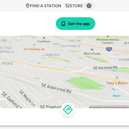
FIND A STATION
STORE
Get the app