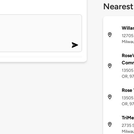
Nearest
Willa
12705 
Milwau
RoseV
Comm
13505 
OR, 9
Rose 
13505 
OR, 9
TriMe
2735 S
Milwa