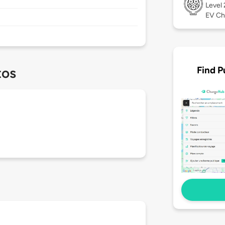
Level
EV Ch
Find P
tos