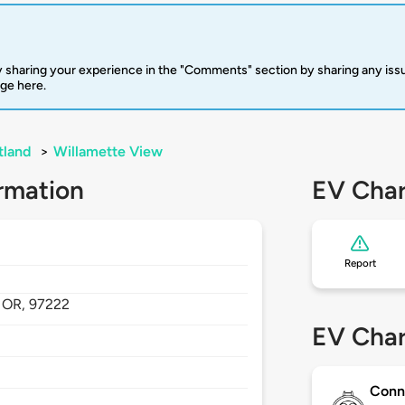
 sharing your experience in the "Comments" section by sharing any is
rge here.
tland
>
Willamette View
rmation
EV Char
Report
,
OR,
97222
EV Char
Conn