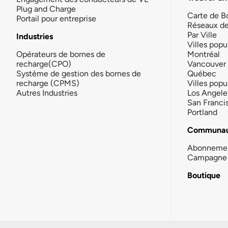
Plug and Charge
Carte de B
Portail pour entreprise
Réseaux d
Par Ville
Industries
Villes popu
Opérateurs de bornes de
Montréal
recharge(CPO)
Vancouver
Système de gestion des bornes de
Québec
recharge (CPMS)
Villes popu
Autres Industries
Los Angele
San Franci
Portland
Communau
Abonneme
Campagne 
Boutique