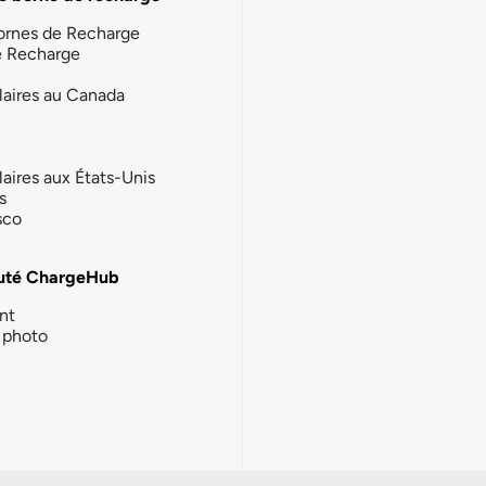
ornes de Recharge
e Recharge
laires au Canada
laires aux États-Unis
s
sco
té ChargeHub
nt
photo