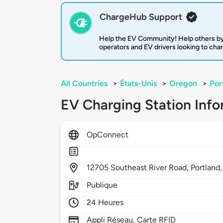
ChargeHub Support
Help the EV Community! Help others by
operators and EV drivers looking to cha
All Countries
>
États-Unis
>
Oregon
>
Por
EV Charging Station Info
OpConnect
12705
Southeast River Road,
Portland
Publique
24 Heures
Appli Réseau, Carte RFID