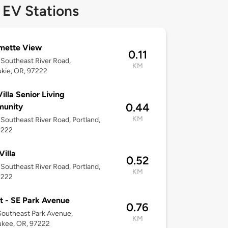
 EV Stations
mette View
0.11
Southeast River Road,
KM
kie, OR, 97222
illa Senior Living
0.44
unity
KM
Southeast River Road, Portland,
7222
Villa
0.52
Southeast River Road, Portland,
KM
7222
t - SE Park Avenue
0.76
outheast Park Avenue,
KM
ukee, OR, 97222