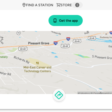
FIND A STATION
STORE
Get the app