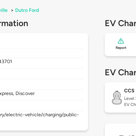
ille
>
Dutro Ford
rmation
EV Char
Report
43701
EV Char
CCS
xpress, Discover
Level
EV Ch
y/electric-vehicle/charging/public-