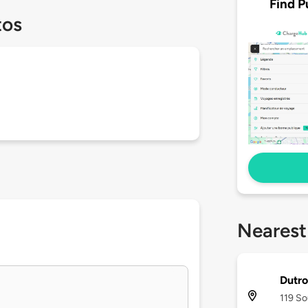
Find P
tos
Nearest
Dutro
119 So