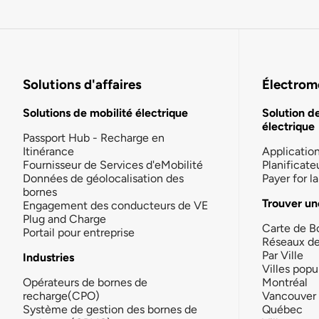
Solutions d'affaires
Électromo
Solutions de mobilité électrique
Solution d
électrique
Passport Hub - Recharge en
Itinérance
Applicatio
Fournisseur de Services d'eMobilité
Planificate
Données de géolocalisation des
Payer for 
bornes
Trouver un
Engagement des conducteurs de VE
Plug and Charge
Carte de B
Portail pour entreprise
Réseaux d
Par Ville
Industries
Villes popu
Opérateurs de bornes de
Montréal
recharge(CPO)
Vancouver
Système de gestion des bornes de
Québec