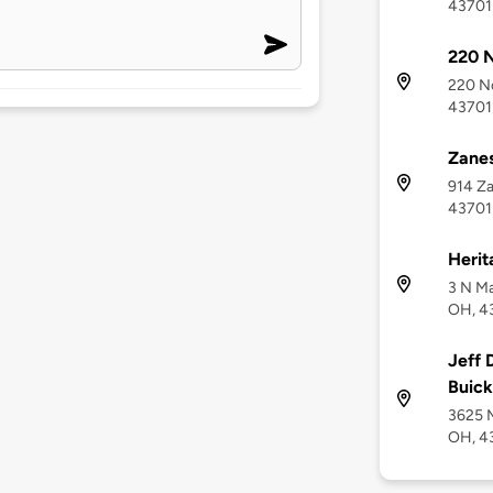
43701
220 N
220 No
43701
Zanes
914 Za
43701
Herit
3 N Ma
OH, 4
Jeff 
Buic
3625 
OH, 4