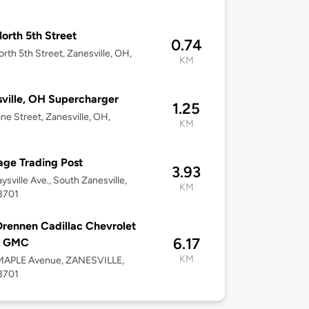
orth 5th Street
0.74
rth 5th Street, Zanesville, OH,
KM
ville, OH Supercharger
1.25
ne Street, Zanesville, OH,
KM
age Trading Post
3.93
ysville Ave., South Zanesville,
KM
3701
Drennen Cadillac Chevrolet
6.17
k GMC
KM
MAPLE Avenue, ZANESVILLE,
3701