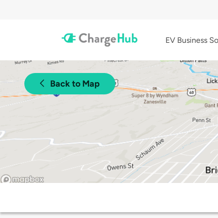
EV Business So
Back to Map