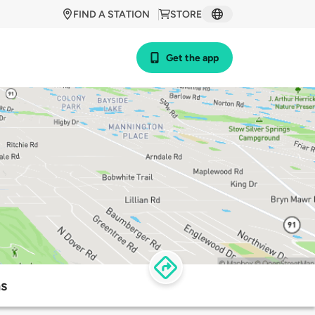
FIND A STATION
STORE
Get the app
s