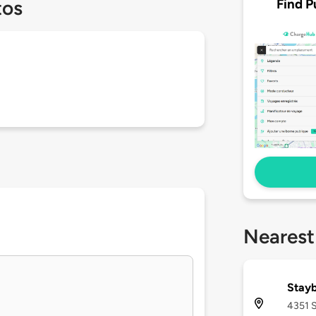
Find P
tos
Nearest
Stayb
4351 S