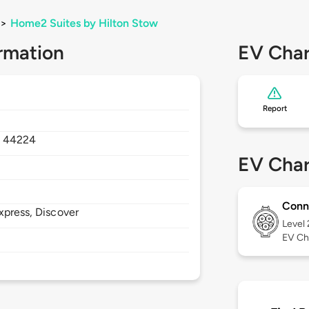
>
Home2 Suites by Hilton Stow
rmation
EV Char
Report
,
44224
EV Char
Conn
xpress, Discover
Level
EV Ch