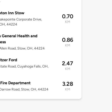
4
ton Inn Stow
0.70
akepointe Corporate Drive,
KM
 OH, 44224
 General Health and
0.86
ess
KM
llen Road, Stow, OH, 44224
itzer Ford
2.47
tate Road, Cuyahoga Falls, OH,
KM
3
Fire Department
3.28
Darrow Road, Stow, OH, 44224
KM