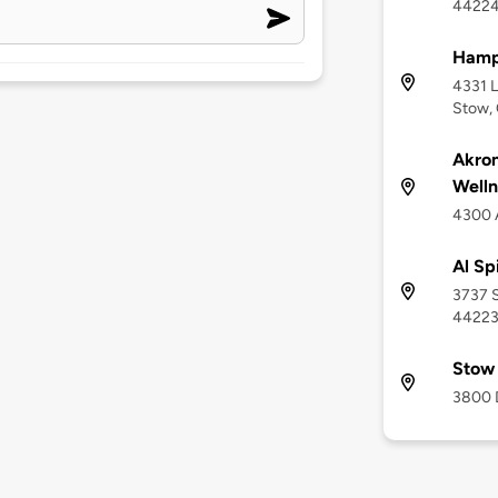
4422
Hamp
4331 L
Stow,
Akron
Welln
4300 A
Al Sp
3737 S
4422
Stow 
3800 