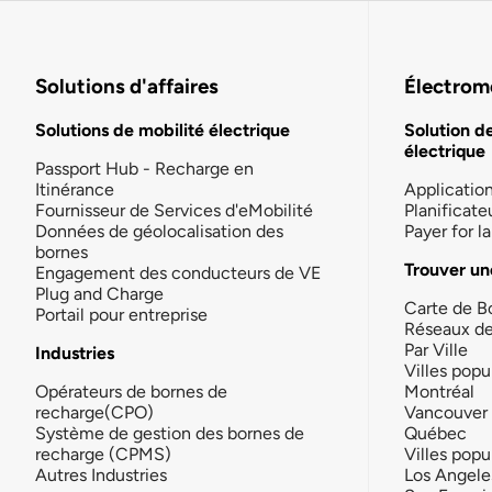
Solutions d'affaires
Électromo
Solutions de mobilité électrique
Solution d
électrique
Passport Hub - Recharge en
Itinérance
Applicatio
Fournisseur de Services d'eMobilité
Planificate
Données de géolocalisation des
Payer for 
bornes
Trouver un
Engagement des conducteurs de VE
Plug and Charge
Carte de B
Portail pour entreprise
Réseaux d
Par Ville
Industries
Villes popu
Opérateurs de bornes de
Montréal
recharge(CPO)
Vancouver
Système de gestion des bornes de
Québec
recharge (CPMS)
Villes popu
Autres Industries
Los Angele