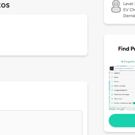
tos
Level
EV Ch
Derniè
Find P