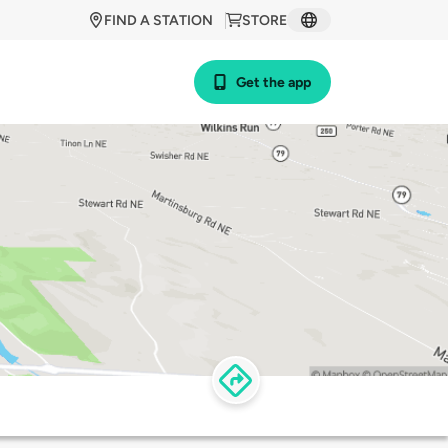
FIND A STATION
STORE
Get the app