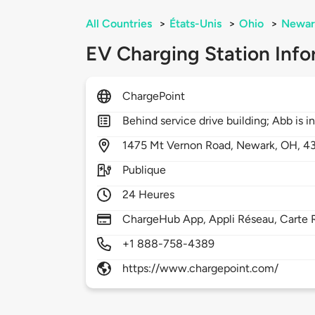
All Countries
>
États-Unis
>
Ohio
>
Newar
EV Charging Station Info
ChargePoint
Behind service drive building; Abb is i
1475
Mt Vernon Road,
Newark,
OH,
4
Publique
24 Heures
ChargeHub App, Appli Réseau, Carte R
+1 888-758-4389
https://www.chargepoint.com/