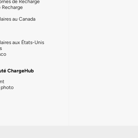
ornes de Recharge
e Recharge
laires au Canada
laires aux États-Unis
s
sco
té ChargeHub
nt
photo