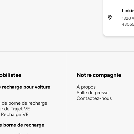
Licki
1320 W
4305
bilistes
Notre compagnie
e recharge pour voiture
À propos
Salle de presse
Contactez-nous
n de borne de recharge
ur de Trajet VE
la Recharge VE
e borne de recharge