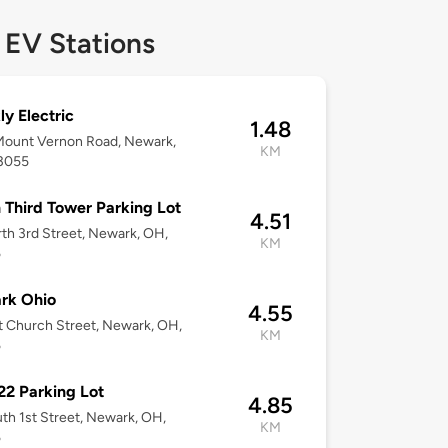
 EV Stations
y Electric
1.48
Mount Vernon Road, Newark,
KM
3055
 Third Tower Parking Lot
4.51
th 3rd Street, Newark, OH,
KM
5
rk Ohio
4.55
t Church Street, Newark, OH,
KM
5
22 Parking Lot
4.85
th 1st Street, Newark, OH,
KM
5