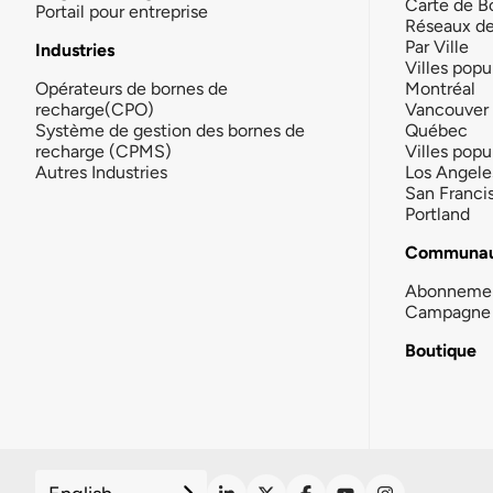
Carte de B
Portail pour entreprise
Réseaux d
Par Ville
Industries
Villes popu
Opérateurs de bornes de
Montréal
recharge(CPO)
Vancouver
Système de gestion des bornes de
Québec
recharge (CPMS)
Villes popu
Autres Industries
Los Angele
San Franci
Portland
Communau
Abonneme
Campagne 
Boutique