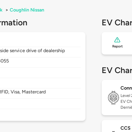
k
>
Coughlin Nissan
rmation
EV Char
Report
nside service drive of dealership
3055
EV Char
Conn
FID, Visa, Mastercard
Level
EV Ch
Derniè
CCS