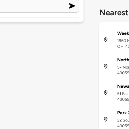
Nearest
Weekl
1960 
OH, 4
North
57 Nor
4305
Newa
51 Eas
4305
Park 
22 Sou
4305