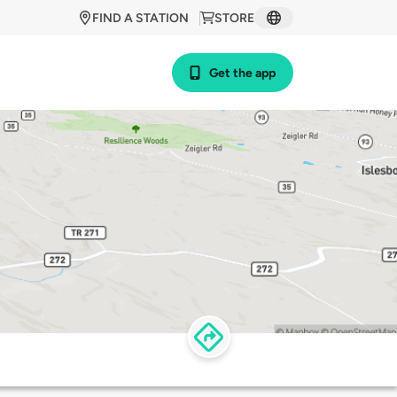
FIND A STATION
STORE
Get the app