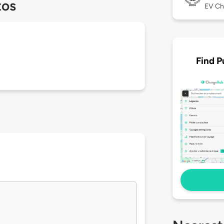
tos
EV Ch
Find P