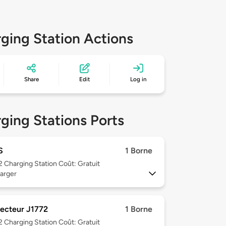
ging Station Actions
Share
Edit
Log in
ging Stations Ports
S
1 Borne
 2
Charging Station Coût: Gratuit
arger
ecteur J1772
1 Borne
 2
Charging Station Coût: Gratuit