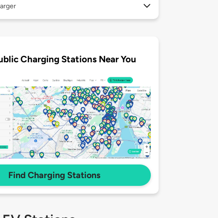
arger
ublic Charging Stations Near You
Find Charging Stations