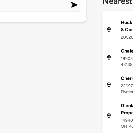
Nearest
Hocki
& Con
20020
Chale
18905 
43138
Cherr
22097
Plymo
Glenl
Prope
14940 
OH, 4