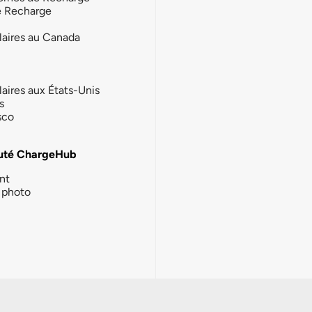
e Recharge
laires au Canada
laires aux États-Unis
s
sco
té ChargeHub
nt
photo