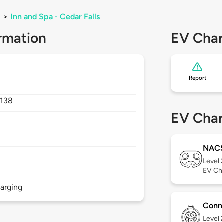
>
Inn and Spa - Cedar Falls
rmation
EV Char
Report
138
EV Char
NAC
Level
EV Ch
arging
Conn
Level