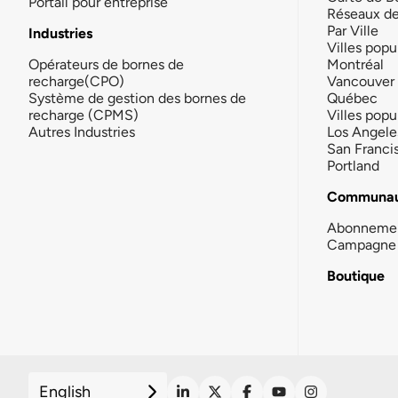
Portail pour entreprise
Réseaux d
Par Ville
Industries
Villes popu
Opérateurs de bornes de
Montréal
recharge(CPO)
Vancouver
Système de gestion des bornes de
Québec
recharge (CPMS)
Villes popu
Autres Industries
Los Angele
San Franci
Portland
Communau
Abonneme
Campagne 
Boutique
English