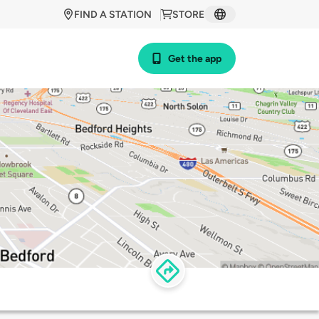
FIND A STATION
STORE
Get the app