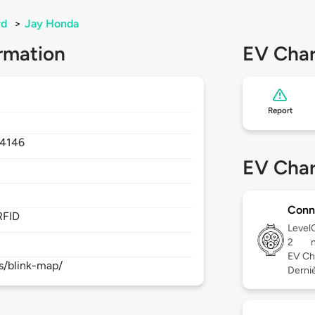
rd
>
Jay Honda
rmation
EV Char
Report
4146
EV Char
Conn
RFID
Level
2
EV Ch
s/blink-map/
Derniè