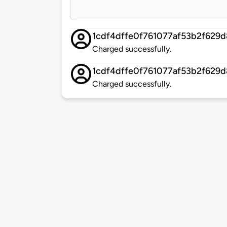
1cdf4dffe0f761077af53b2f629
Charged successfully.
1cdf4dffe0f761077af53b2f629
Charged successfully.