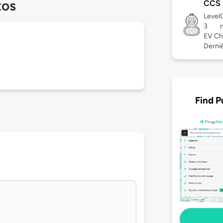
tos
CCS
Level
3
EV Ch
Derniè
Find P