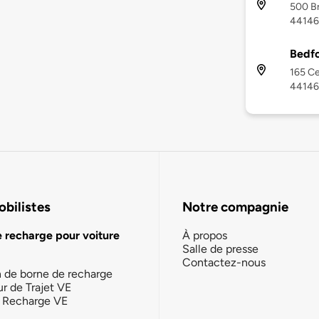
500 B
44146
Bedfo
165 Ce
44146
bilistes
Notre compagnie
e recharge pour voiture
À propos
Salle de presse
Contactez-nous
n de borne de recharge
ur de Trajet VE
la Recharge VE