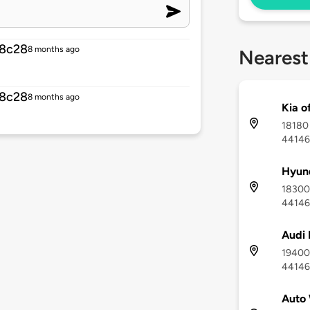
d8c28
8 months ago
Nearest
d8c28
8 months ago
Kia o
18180 
44146
Hyund
18300 
44146
Audi 
19400 
44146
Auto 