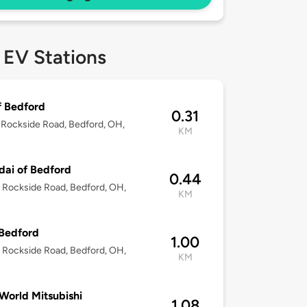
 EV Stations
f Bedford
0.31
Rockside Road, Bedford, OH,
KM
ai of Bedford
0.44
Rockside Road, Bedford, OH,
KM
Bedford
1.00
Rockside Road, Bedford, OH,
KM
World Mitsubishi
1.08