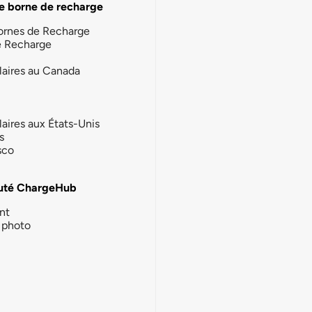
e borne de recharge
ornes de Recharge
e Recharge
laires au Canada
laires aux États-Unis
s
sco
té ChargeHub
nt
photo