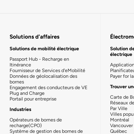
Solutions d'affaires
Électromo
Solutions de mobilité électrique
Solution d
électrique
Passport Hub - Recharge en
Itinérance
Applicatio
Fournisseur de Services d'eMobilité
Planificate
Données de géolocalisation des
Payer for 
bornes
Trouver un
Engagement des conducteurs de VE
Plug and Charge
Carte de B
Portail pour entreprise
Réseaux d
Par Ville
Industries
Villes popu
Opérateurs de bornes de
Montréal
recharge(CPO)
Vancouver
Système de gestion des bornes de
Québec