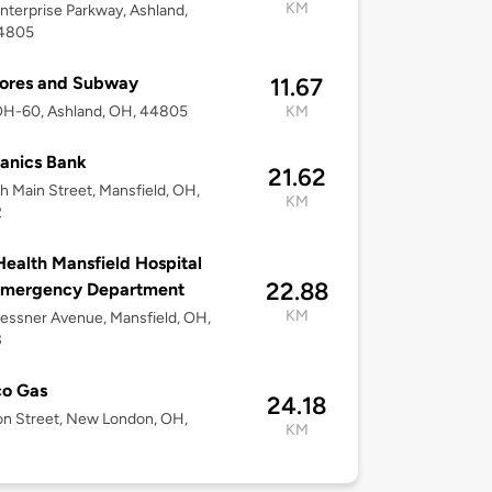
KM
nterprise Parkway, Ashland,
4805
tores and Subway
11.67
OH-60, Ashland, OH, 44805
KM
anics Bank
21.62
h Main Street, Mansfield, OH,
KM
2
ealth Mansfield Hospital
22.88
Emergency Department
KM
essner Avenue, Mansfield, OH,
3
o Gas
24.18
on Street, New London, OH,
KM