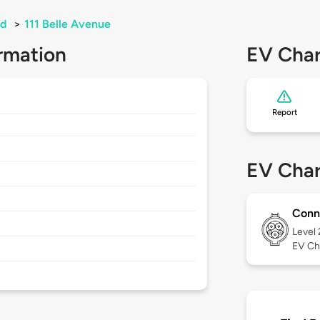
nd
>
111 Belle Avenue
rmation
EV Char
Report
5
EV Char
Conn
Level
EV Ch