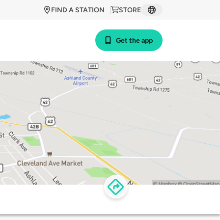
FIND A STATION
STORE
Get the app