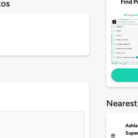
Find P
tos
Nearest
Ashla
Supe