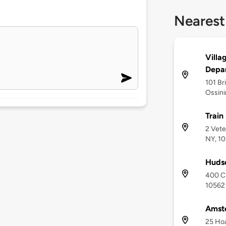
Nearest
Villa
Depa
101 Br
Ossini
Train
2 Vete
NY, 1
Hudso
400 Cr
10562
Amst
25 Hoa