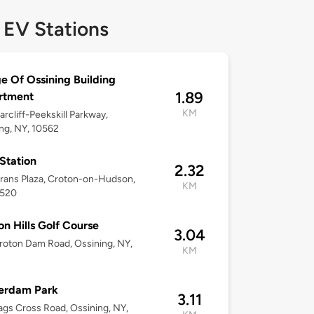
 EV Stations
ge Of Ossining Building
1.89
rtment
KM
iarcliff-Peekskill Parkway,
ng, NY, 10562
 Station
2.32
rans Plaza, Croton-on-Hudson,
KM
0520
n Hills Golf Course
3.04
oton Dam Road, Ossining, NY,
KM
erdam Park
3.11
gs Cross Road, Ossining, NY,