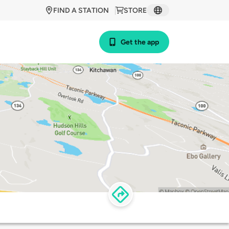
FIND A STATION
STORE
Get the app