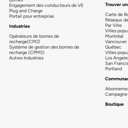
Trouver un
Engagement des conducteurs de VE
Plug and Charge
Carte de B
Portail pour entreprise
Réseaux d
Par Ville
Industries
Villes popu
Opérateurs de bornes de
Montréal
recharge(CPO)
Vancouver
Système de gestion des bornes de
Québec
recharge (CPMS)
Villes popu
Autres Industries
Los Angele
San Franci
Portland
Communau
Abonneme
Campagne 
Boutique