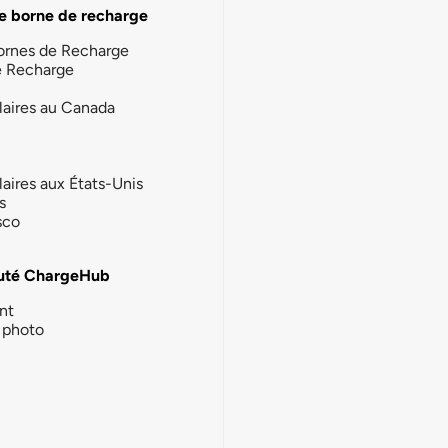
e borne de recharge
ornes de Recharge
e Recharge
laires au Canada
laires aux États-Unis
s
sco
té ChargeHub
nt
photo