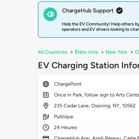
ChargeHub Support
Help the EV Community! Help others by
operators and EV drivers looking to cha
All Countries
>
États-Unis
>
New York
>
O
EV Charging Station Info
ChargePoint
Once in Park, follow sign to Arts Cent
235
Cedar Lane,
Ossining,
NY,
10562
Publique
24 Heures
ChargeHub App, Appli Réseau, Carte R