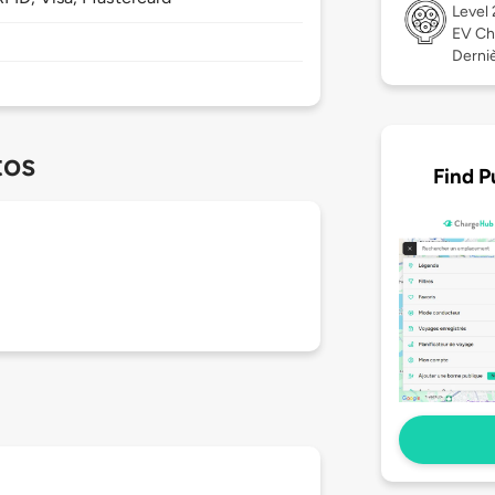
Level
EV Ch
Derniè
tos
Find P