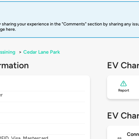
 sharing your experience in the "Comments" section by sharing any is
rge here.
ssining
>
Cedar Lane Park
rmation
EV Char
Report
er
EV Char
Conn
FID, Visa, Mastercard