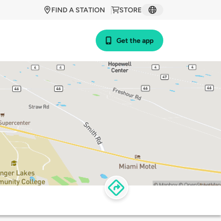
FIND A STATION
STORE
Get the app