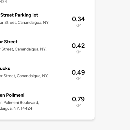
4424
Street Parking lot
0.34
r Street, Canandaigua, NY,
KM
r Street
0.42
 Street, Canandaigua, NY,
KM
bucks
0.49
r Street, Canandaigua, NY,
KM
len Polimeni
0.79
en Polimeni Boulevard,
KM
daigua, NY, 14424