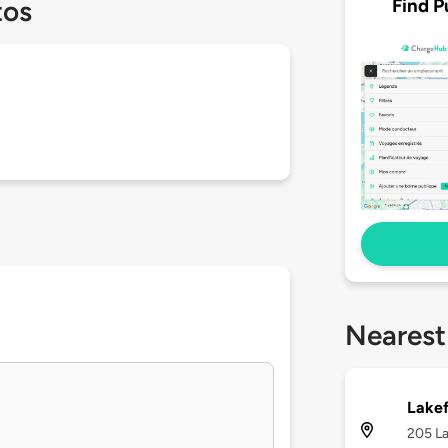
Find P
tos
Nearest
Lakef
205 La