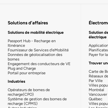
Solutions d'affaires
Électromo
Solutions de mobilité électrique
Solution d
électrique
Passport Hub - Recharge en
Itinérance
Applicatio
Fournisseur de Services d'eMobilité
Planificate
Données de géolocalisation des
Payer for 
bornes
Trouver un
Engagement des conducteurs de VE
Plug and Charge
Carte de B
Portail pour entreprise
Réseaux d
Par Ville
Industries
Villes popu
Opérateurs de bornes de
Montréal
recharge(CPO)
Vancouver
Système de gestion des bornes de
Québec
recharge (CPMS)
Villes popu