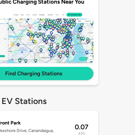
ublic Charging Stations Near You
Find Charging Stations
 EV Stations
ront Park
0.07
keshore Drive, Canandaigua,
KM