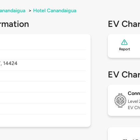
anandaigua
>
Hotel Canandaigua
rmation
EV Char
Report
Y,
14424
EV Char
Conn
Level
EV Ch