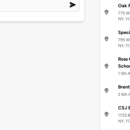
Oak 
775 Wi
NY, 1
Speci
795 Wi
NY, 1
Ross 
Scho
1 5th 
Bren
2 6th 
CSJ 
1725 
NY, 11