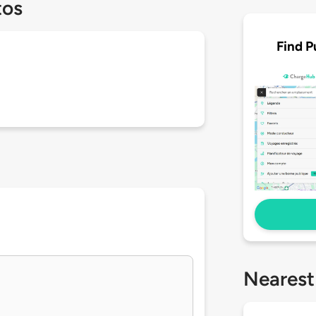
tos
Find P
Nearest