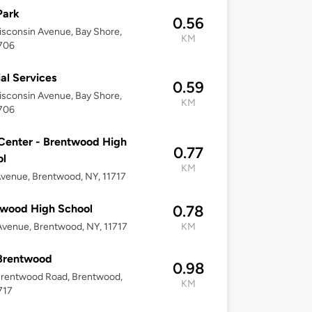
Park
0.56
sconsin Avenue, Bay Shore,
KM
1706
al Services
0.59
sconsin Avenue, Bay Shore,
KM
1706
Center - Brentwood High
0.77
ol
KM
Avenue, Brentwood, NY, 11717
twood High School
0.78
Avenue, Brentwood, NY, 11717
KM
Brentwood
0.98
Brentwood Road, Brentwood,
KM
717