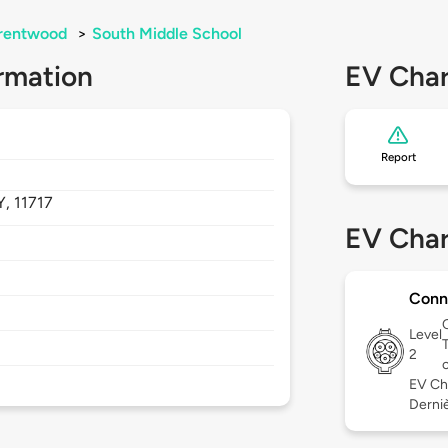
rentwood
>
South Middle School
rmation
EV Char
Report
Y,
11717
EV Char
Conn
Level
2
EV Ch
Derniè