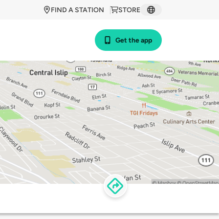
FIND A STATION
STORE
Get the app