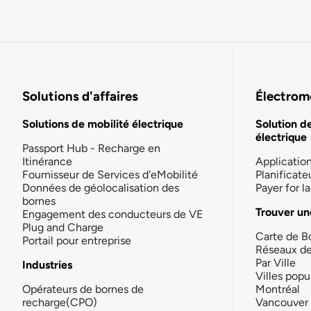
Solutions d'affaires
Électromo
Solutions de mobilité électrique
Solution d
électrique
Passport Hub - Recharge en
Itinérance
Applicatio
Fournisseur de Services d'eMobilité
Planificate
Données de géolocalisation des
Payer for 
bornes
Trouver un
Engagement des conducteurs de VE
Plug and Charge
Carte de B
Portail pour entreprise
Réseaux d
Par Ville
Industries
Villes popu
Opérateurs de bornes de
Montréal
recharge(CPO)
Vancouver