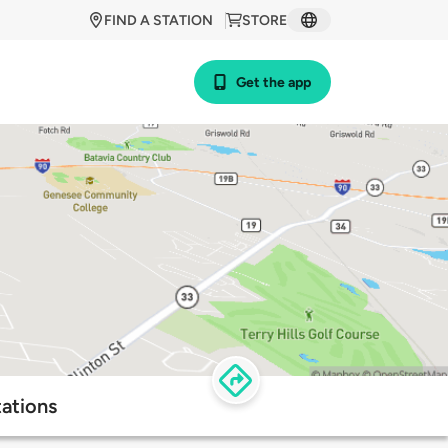
FIND A STATION
STORE
Get the app
ations