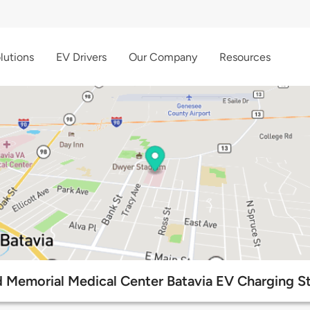
lutions
EV Drivers
Our Company
Resources
d Memorial Medical Center Batavia EV Charging St