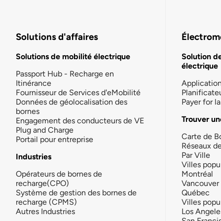
Solutions d'affaires
Électromo
Solutions de mobilité électrique
Solution d
électrique
Passport Hub - Recharge en
Itinérance
Applicatio
Fournisseur de Services d'eMobilité
Planificate
Données de géolocalisation des
Payer for 
bornes
Trouver un
Engagement des conducteurs de VE
Plug and Charge
Carte de B
Portail pour entreprise
Réseaux d
Par Ville
Industries
Villes popu
Opérateurs de bornes de
Montréal
recharge(CPO)
Vancouver
Système de gestion des bornes de
Québec
recharge (CPMS)
Villes popu
Autres Industries
Los Angele
San Franci