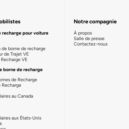
bilistes
Notre compagnie
e recharge pour voiture
À propos
Salle de presse
Contactez-nous
n de borne de recharge
ur de Trajet VE
la Recharge VE
e borne de recharge
ornes de Recharge
e Recharge
laires au Canada
laires aux États-Unis
s
sco