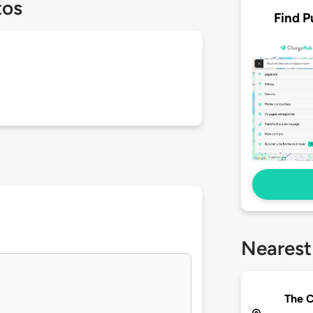
tos
Find P
Nearest
The C