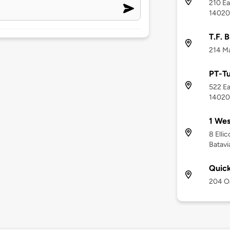
210 Ea
14020
T.F. 
214 Ma
PT-Tu
522 Ea
14020
1 Wes
8 Ellic
Batavi
Quick
204 Oa