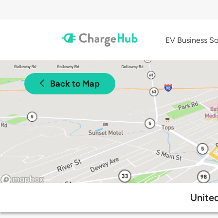
EV Business So
Back to Map
Unite