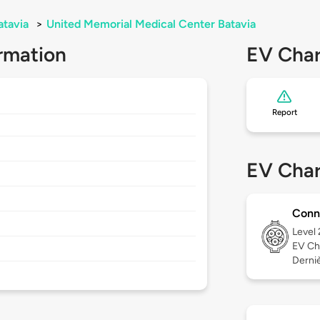
atavia
>
United Memorial Medical Center Batavia
rmation
EV Char
Report
EV Char
Conn
Level
EV Ch
Derniè