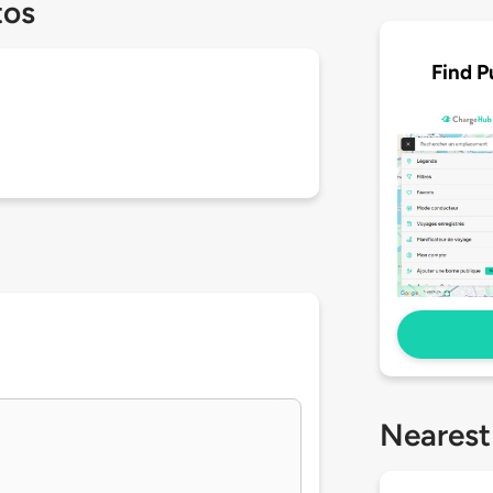
tos
Find P
Nearest