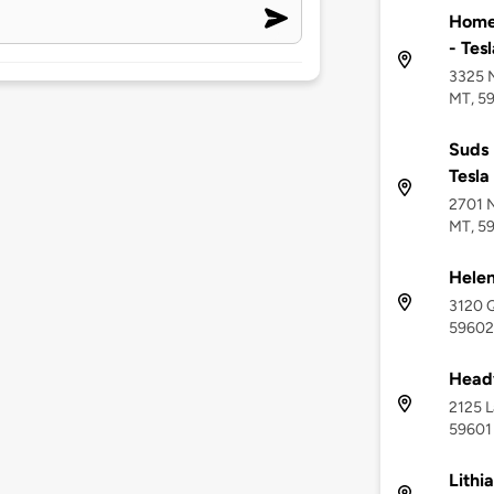
Home2
- Tes
3325 N
MT, 5
Suds 
Tesla
2701 N
MT, 5
Helen
3120 Q
59602
Head
2125 L
59601
Lithi