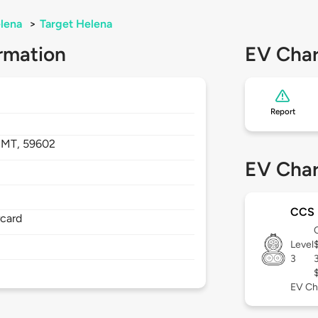
lena
>
Target Helena
rmation
EV Char
Report
,
MT,
59602
EV Char
CCS
rcard
Level
3
EV Ch