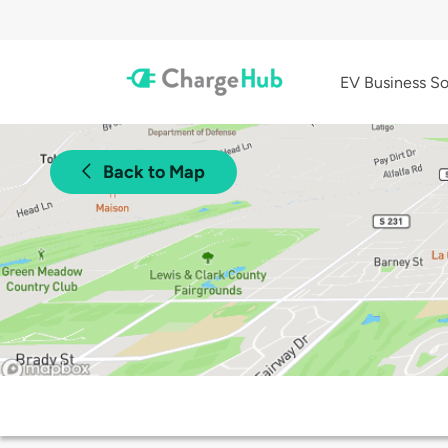
EV Business So
Back to Map