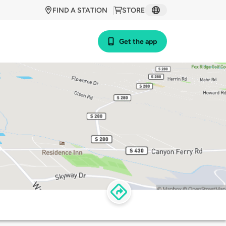
FIND A STATION
STORE
Get the app