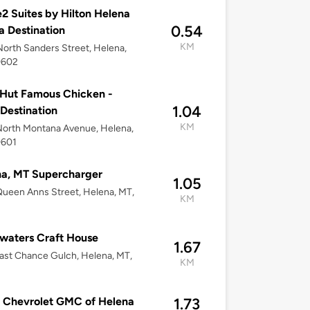
 Suites by Hilton Helena
0.54
la Destination
KM
orth Sanders Street, Helena,
9602
Hut Famous Chicken -
1.04
 Destination
KM
orth Montana Avenue, Helena,
9601
a, MT Supercharger
1.05
ueen Anns Street, Helena, MT,
KM
waters Craft House
1.67
ast Chance Gulch, Helena, MT,
KM
a Chevrolet GMC of Helena
1.73