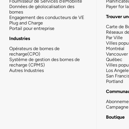
Fournisseur de Services d'eMobilité
Planificate
Données de géolocalisation des
Payer for 
bornes
Trouver un
Engagement des conducteurs de VE
Plug and Charge
Carte de B
Portail pour entreprise
Réseaux d
Par Ville
Industries
Villes popu
Opérateurs de bornes de
Montréal
recharge(CPO)
Vancouver
Système de gestion des bornes de
Québec
recharge (CPMS)
Villes popu
Autres Industries
Los Angele
San Franci
Portland
Communau
Abonneme
Campagne 
Boutique