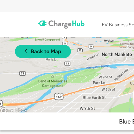
EV Business So
Back to Map
Blue 