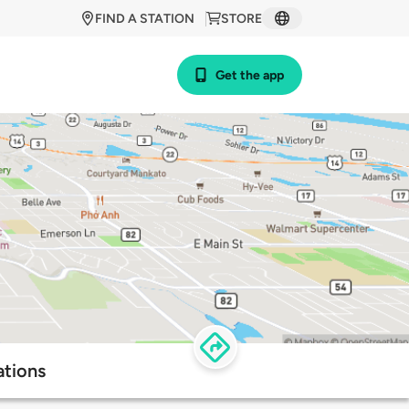
FIND A STATION
STORE
Get the app
ations