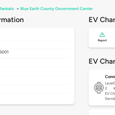
Mankato
>
Blue Earth County Government Center
rmation
EV Char
Report
6001
EV Char
Conn
Level
2
EV Ch
Derniè