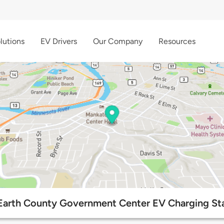
lutions
EV Drivers
Our Company
Resources
Earth County Government Center EV Charging St