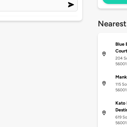
Nearest
Blue 
Cour
204 So
56001
Mank
115 So
56001
Kato 
Desti
619 So
56001