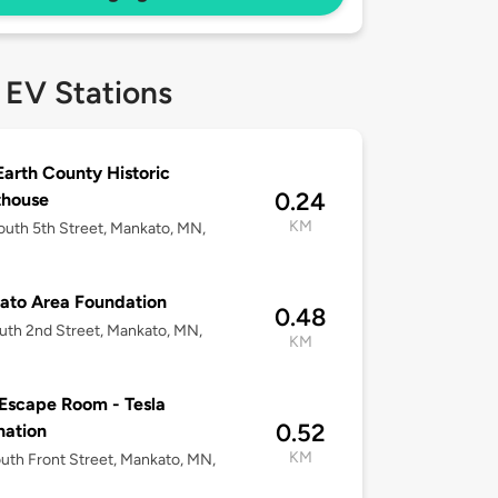
 EV Stations
Earth County Historic
0.24
thouse
KM
uth 5th Street, Mankato, MN,
ato Area Foundation
0.48
uth 2nd Street, Mankato, MN,
KM
Escape Room - Tesla
0.52
nation
KM
uth Front Street, Mankato, MN,