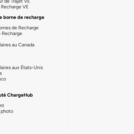
ur de Trajet VE
la Recharge VE
e borne de recharge
ornes de Recharge
e Recharge
laires au Canada
laires aux États-Unis
s
sco
té ChargeHub
nt
photo