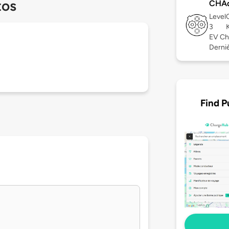
tos
CHA
Level
3
EV Ch
Derniè
Find P