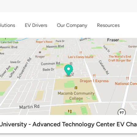
lutions
EV Drivers
Our Company
Resources
University - Advanced Technology Center EV Char