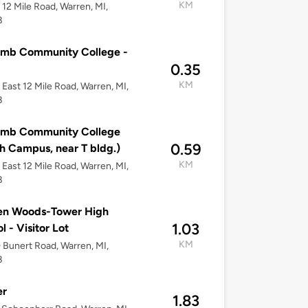
KM
12 Mile Road, Warren, MI,
8
mb Community College -
0.35
KM
East 12 Mile Road, Warren, MI,
8
mb Community College
0.59
h Campus, near T bldg.)
KM
East 12 Mile Road, Warren, MI,
8
en Woods-Tower High
1.03
l - Visitor Lot
KM
Bunert Road, Warren, MI,
8
er
1.83