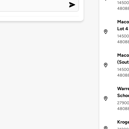
14500 
4808
Maco
Lot 4
14500 
4808
Maco
(Sout
14500 
4808
Warr
Schoo
27900 
4808
Krog