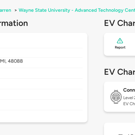
arren
>
Wayne State University - Advanced Technology Cen
rmation
EV Char
Report
,
MI,
48088
EV Char
Conn
Level
EV Ch