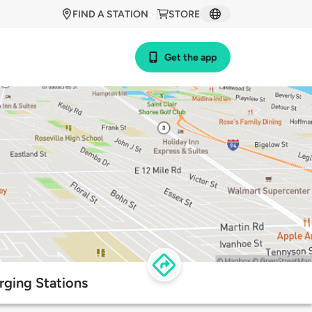
FIND A STATION
STORE
Get the app
ging Stations