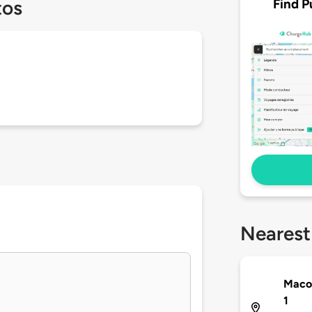
Find P
tos
Nearest
Maco
1