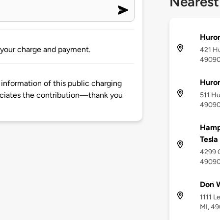
Nearest
Huron
 your charge and payment.
421 Hu
4909
Huron
information of this public charging
ciates the contribution—thank you
511 Hu
4909
Hampt
Tesla
4299 C
4909
Don 
1111 L
MI, 4