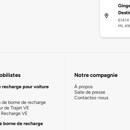
Ginge
Desti
61414 
MI, 4
bilistes
Notre compagnie
e recharge pour voiture
À propos
Salle de presse
Contactez-nous
n de borne de recharge
ur de Trajet VE
la Recharge VE
e borne de recharge