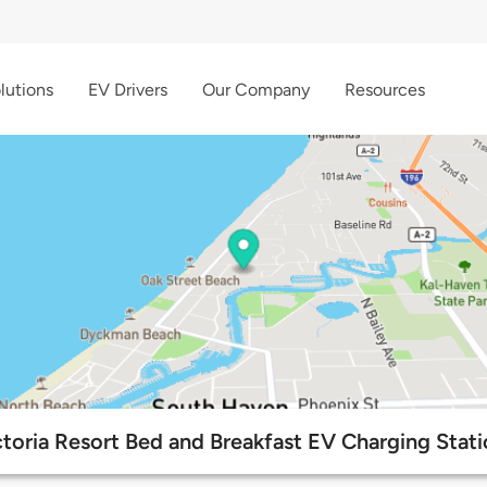
lutions
EV Drivers
Our Company
Resources
ctoria Resort Bed and Breakfast EV Charging Stati