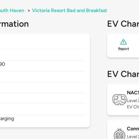
outh Haven
>
Victoria Resort Bed and Breakfast
rmation
EV Char
Report
90
EV Char
NAC
Level
EV Ch
arging
Conn
Level