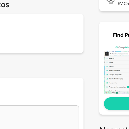
tos
EV Ch
Find P