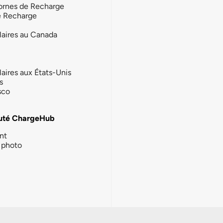
ornes de Recharge
e Recharge
laires au Canada
laires aux États-Unis
s
sco
té ChargeHub
nt
photo