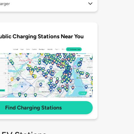
arger
ublic Charging Stations Near You
Find Charging Stations