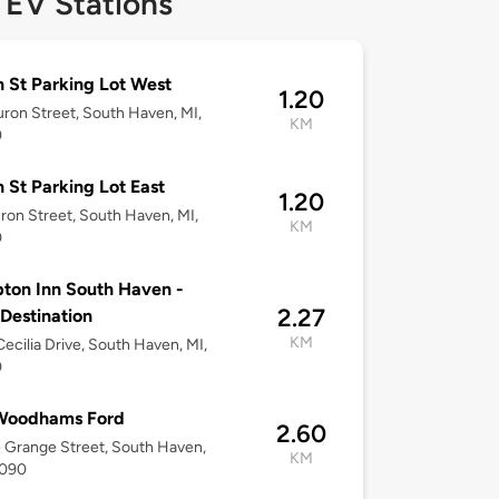
 EV Stations
 St Parking Lot West
1.20
ron Street, South Haven, MI,
KM
0
 St Parking Lot East
1.20
ron Street, South Haven, MI,
KM
0
on Inn South Haven -
2.27
 Destination
KM
ecilia Drive, South Haven, MI,
0
Woodhams Ford
2.60
e Grange Street, South Haven,
KM
9090