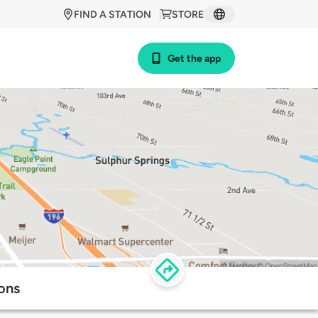
FIND A STATION
STORE
Get the app
ons