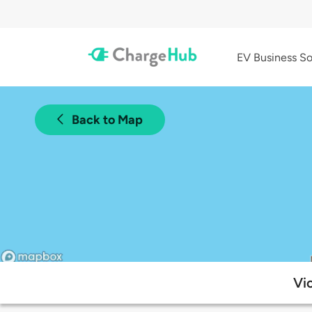
EV Business So
Back to Map
Vi