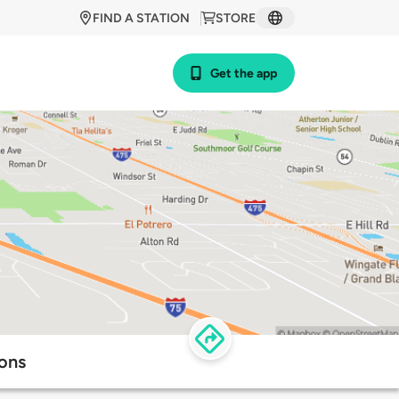
FIND A STATION
STORE
Get the app
ons