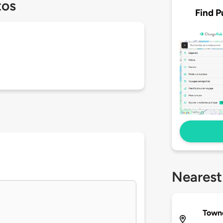
tos
Find P
Nearest
Towne