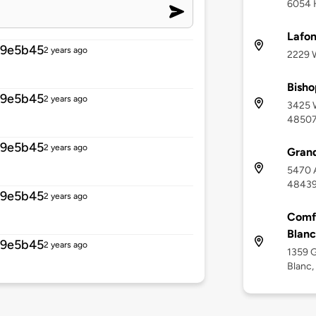
6054 H
Lafon
49e5b45
2 years ago
2229 W
Bisho
49e5b45
2 years ago
3425 W
4850
49e5b45
2 years ago
Grand
5470 A
4843
49e5b45
2 years ago
Comfo
Blanc
49e5b45
2 years ago
1359 G
Blanc,