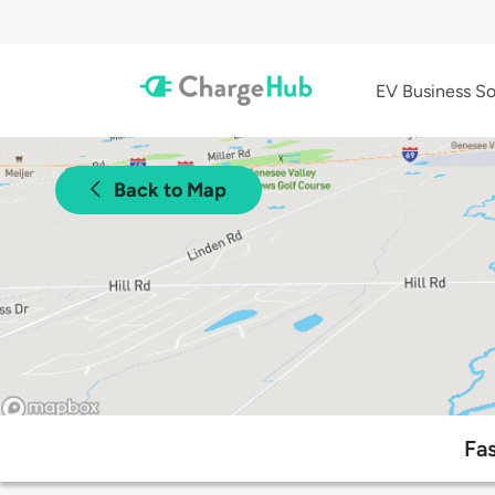
EV Business So
Back to Map
Fa