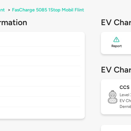
int
>
FasCharge 5085 1Stop Mobil Flint
rmation
EV Char
Report
EV Char
CCS
Level
EV Ch
Derniè