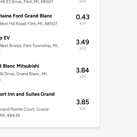
ill 23 Drive, Flint, MI, 48507
KM
taine Ford Grand Blanc
0.43
est Hill Road, Flint, MI, 48507
KM
p EV
3.49
est Bristol, Flint Township, MI,
KM
7
 Blanc Mitsubishi
3.84
li Drive, Grand Blanc, MI,
KM
9
rt Inn and Suites Grand
3.85
KM
rand Pointe Court, Grand
 MI, 48439