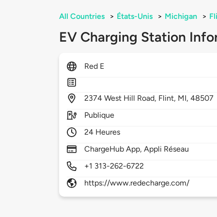
All Countries
>
États-Unis
>
Michigan
>
Fl
EV Charging Station Info
Red E
2374
West Hill Road,
Flint,
MI,
48507
Publique
24 Heures
ChargeHub App, Appli Réseau
+1 313-262-6722
https://www.redecharge.com/