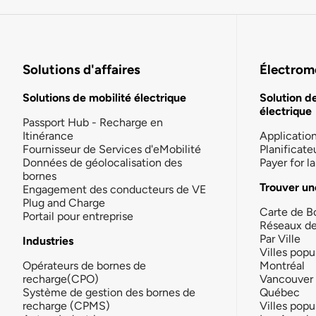
Solutions d'affaires
Électromo
Solutions de mobilité électrique
Solution d
électrique
Passport Hub - Recharge en
Itinérance
Applicatio
Fournisseur de Services d'eMobilité
Planificate
Données de géolocalisation des
Payer for 
bornes
Trouver un
Engagement des conducteurs de VE
Plug and Charge
Carte de B
Portail pour entreprise
Réseaux d
Par Ville
Industries
Villes popu
Opérateurs de bornes de
Montréal
recharge(CPO)
Vancouver
Système de gestion des bornes de
Québec
recharge (CPMS)
Villes popu