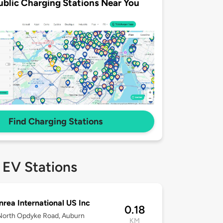
ublic Charging Stations Near You
Find Charging Stations
 EV Stations
nrea International US Inc
0.18
North Opdyke Road, Auburn
KM