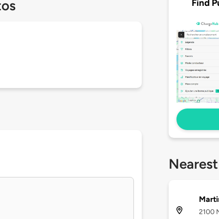
Find P
tos
Nearest
Marti
2100 