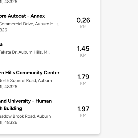
 MI, 48326
re Autocat - Annex
0.26
ommercial Drive, Auburn Hills,
KM
8326
ta
1.45
akata Dr, Auburn Hills, MI,
KM
6
n Hills Community Center
1.79
orth Squirrel Road, Auburn
KM
 MI, 48326
nd University - Human
1.97
h Building
KM
eadow Brook Road, Auburn
 MI, 48326