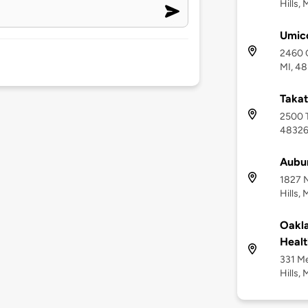
Hills,
Umico
2460 C
MI, 4
Taka
2500 T
4832
Aubur
1827 N
Hills,
Oakla
Healt
331 M
Hills,