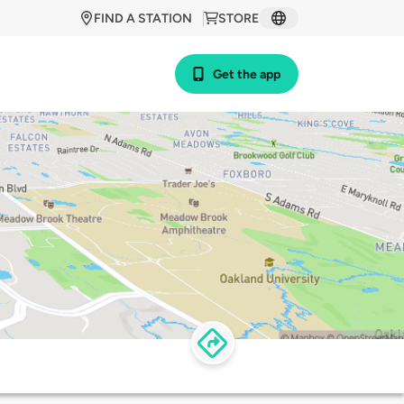
FIND A STATION
STORE
Get the app