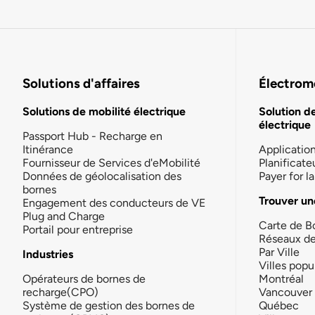
Solutions d'affaires
Électromo
Solutions de mobilité électrique
Solution d
électrique
Passport Hub - Recharge en
Itinérance
Applicatio
Fournisseur de Services d'eMobilité
Planificate
Données de géolocalisation des
Payer for 
bornes
Trouver un
Engagement des conducteurs de VE
Plug and Charge
Carte de B
Portail pour entreprise
Réseaux d
Par Ville
Industries
Villes popu
Opérateurs de bornes de
Montréal
recharge(CPO)
Vancouver
Système de gestion des bornes de
Québec