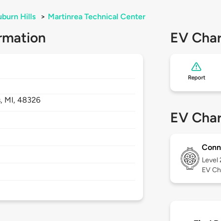
burn Hills
>
Martinrea Technical Center
rmation
EV Char
Report
s,
MI,
48326
EV Char
Conn
Level
EV Ch