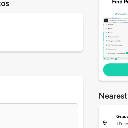
Find P
tos
Nearest
Grace
1 Prin