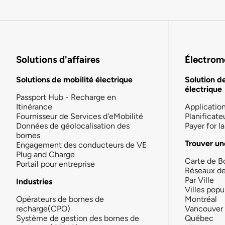
Solutions d'affaires
Électromo
Solutions de mobilité électrique
Solution d
électrique
Passport Hub - Recharge en
Itinérance
Applicatio
Fournisseur de Services d'eMobilité
Planificate
Données de géolocalisation des
Payer for 
bornes
Trouver un
Engagement des conducteurs de VE
Plug and Charge
Carte de B
Portail pour entreprise
Réseaux d
Par Ville
Industries
Villes popu
Opérateurs de bornes de
Montréal
recharge(CPO)
Vancouver
Système de gestion des bornes de
Québec