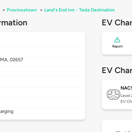
>
Provincetown
>
Land's End Inn - Tesla Destination
rmation
EV Char
Report
,
MA,
02657
EV Char
NAC
Level
EV Ch
arging