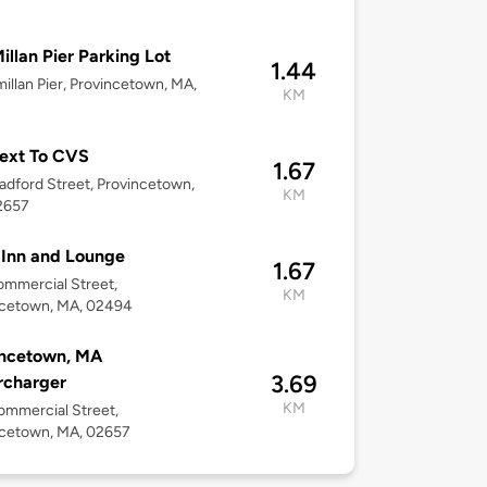
llan Pier Parking Lot
1.44
illan Pier, Provincetown, MA,
KM
ext To CVS
1.67
adford Street, Provincetown,
KM
2657
Inn and Lounge
1.67
mmercial Street,
KM
ncetown, MA, 02494
incetown, MA
3.69
rcharger
KM
mmercial Street,
ncetown, MA, 02657