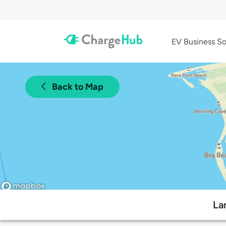
EV Business So
Back to Map
La