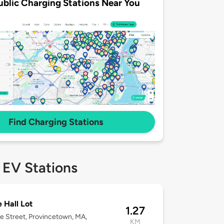
ublic Charging Stations Near You
Find Charging Stations
 EV Stations
 Hall Lot
1.27
ce Street, Provincetown, MA,
KM