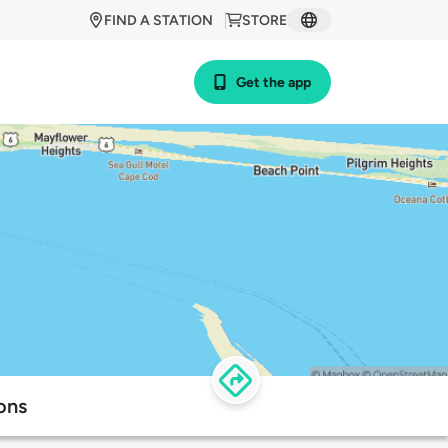
FIND A STATION
STORE
Get the app
ons