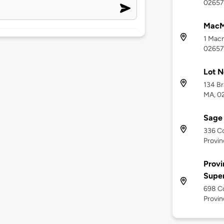
02657
MacMi
1 Macm
02657
Lot N
134 Br
MA, 0
Sage 
336 Co
Provi
Prov
Supe
698 Co
Provi