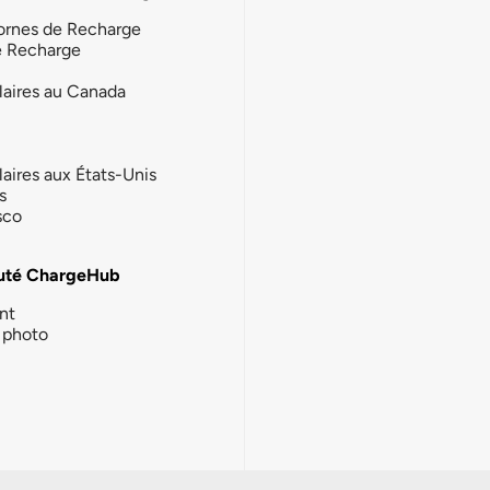
ornes de Recharge
e Recharge
laires au Canada
laires aux États-Unis
s
sco
té ChargeHub
nt
photo