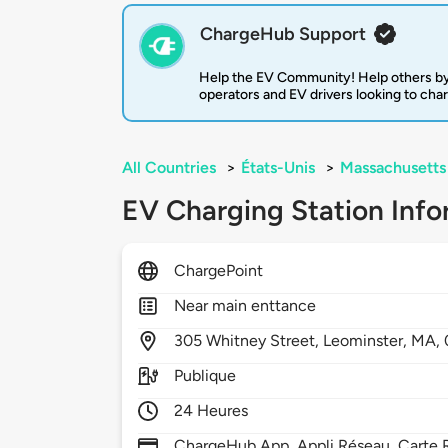
ChargeHub Support
Help the EV Community! Help others by
operators and EV drivers looking to cha
All Countries
>
États-Unis
>
Massachusetts
EV Charging Station Info
ChargePoint
Near main enttance
305
Whitney Street,
Leominster,
MA,
Publique
24 Heures
ChargeHub App, Appli Réseau, Carte R