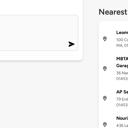
Nearest
Leomi
100 Co
MA, 0
MBTA
Gara
36 Nas
01453
AP Se
79 Erd
01453
Nouri
436 La