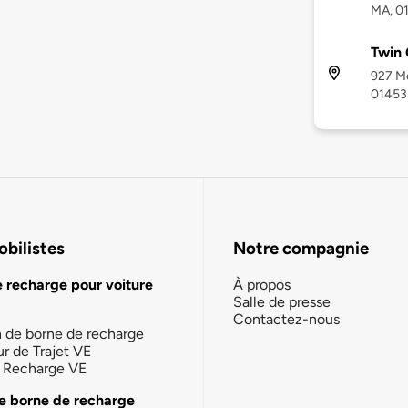
MA, 0
Twin 
927 Me
01453
bilistes
Notre compagnie
e recharge pour voiture
À propos
Salle de presse
Contactez-nous
n de borne de recharge
ur de Trajet VE
la Recharge VE
e borne de recharge