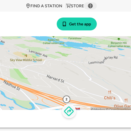
FIND A STATION
STORE
Get the app