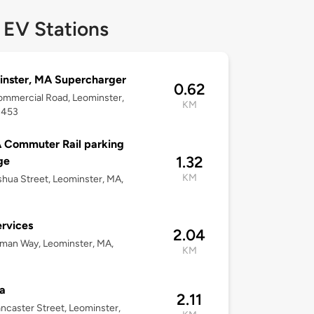
 EV Stations
nster, MA Supercharger
0.62
mmercial Road, Leominster,
KM
1453
 Commuter Rail parking
1.32
ge
KM
hua Street, Leominster, MA,
rvices
2.04
man Way, Leominster, MA,
KM
a
2.11
ncaster Street, Leominster,