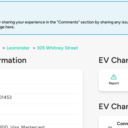
 sharing your experience in the "Comments" section by sharing any is
rge here.
>
Leominster
>
305 Whitney Street
rmation
EV Char
Report
01453
EV Char
Conn
FID, Visa, Mastercard