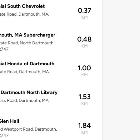
ial South Chevrolet
0.37
ate Road, Dartmouth, MA,
KM
7
mouth, MA Supercharger
0.48
ate Road, North Dartmouth,
KM
2747
ial Honda of Dartmouth
1.00
ate Road, Dartmouth, MA,
KM
7
Dartmouth North Library
1.53
oss Road, Dartmouth, MA,
KM
7
len Hall
1.84
d Westport Road, Dartmouth,
KM
2747