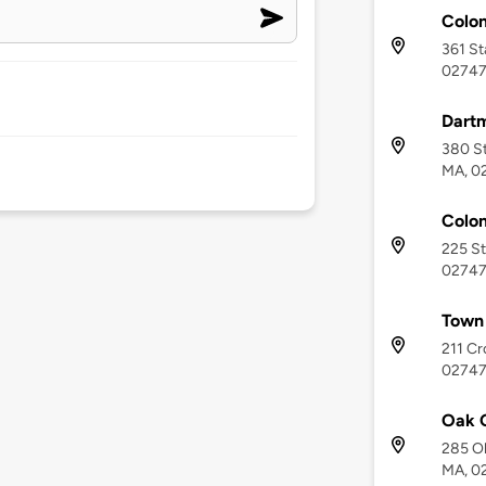
Colon
361 St
0274
Dart
380 St
MA, 0
Colon
225 St
0274
Town 
211 Cr
0274
Oak G
285 Ol
MA, 0