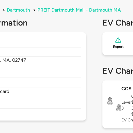
>
Dartmouth
>
PREIT Dartmouth Mall - Dartmouth MA
rmation
EV Char
Report
,
MA,
02747
EV Char
CCS 
rcard
Level
3
EV Ch