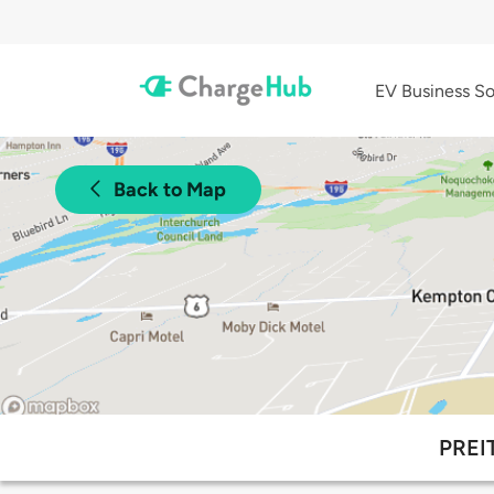
EV Business So
Back to Map
PREIT