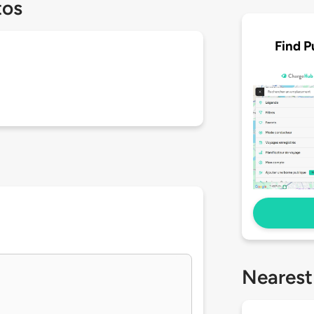
tos
Find P
Nearest