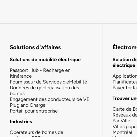
Solutions d'affaires
Électromo
Solutions de mobilité électrique
Solution d
électrique
Passport Hub - Recharge en
Itinérance
Applicatio
Fournisseur de Services d'eMobilité
Planificate
Données de géolocalisation des
Payer for 
bornes
Trouver un
Engagement des conducteurs de VE
Plug and Charge
Carte de B
Portail pour entreprise
Réseaux d
Par Ville
Industries
Villes popu
Opérateurs de bornes de
Montréal