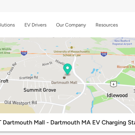
lutions
EV Drivers
Our Company
Resources
 Dartmouth Mall - Dartmouth MA EV Charging St