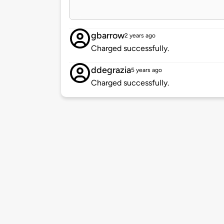
gbarrow
2 years ago
Charged successfully.
ddegrazia
5 years ago
Charged successfully.