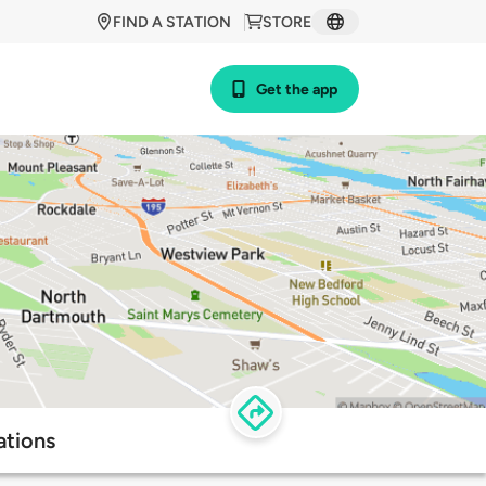
FIND A STATION
STORE
Get the app
ations