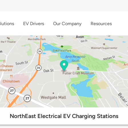
lutions
EV Drivers
Our Company
Resources
NorthEast Electrical EV Charging Stations