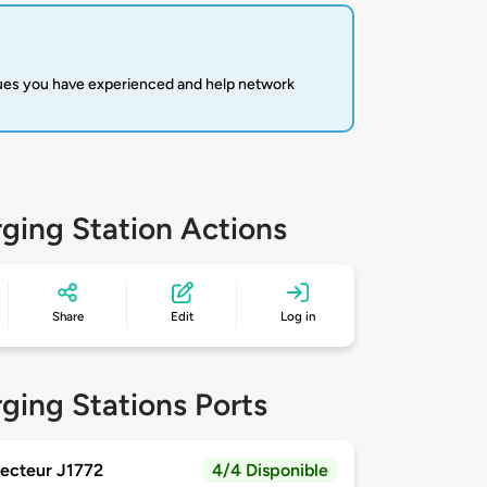
sues you have experienced and help network
ging Station Actions
Share
Edit
Log in
ging Stations Ports
ecteur J1772
4/4 Disponible