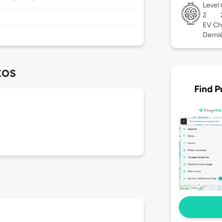
Level
2
EV Ch
Derniè
tos
Find P