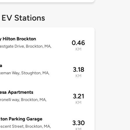
 EV Stations
y Hilton Brockton
0.46
stgate Drive, Brockton, MA,
KM
a
3.18
keman Way, Stoughton, MA,
KM
2
esa Apartments
3.21
ronelli way, Brockton, MA,
KM
ton Parking Garage
3.30
scent Street, Brockton, MA,
KM