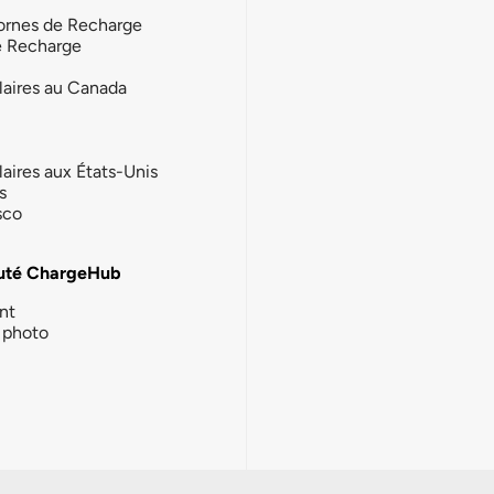
ornes de Recharge
e Recharge
laires au Canada
laires aux États-Unis
s
sco
té ChargeHub
nt
photo