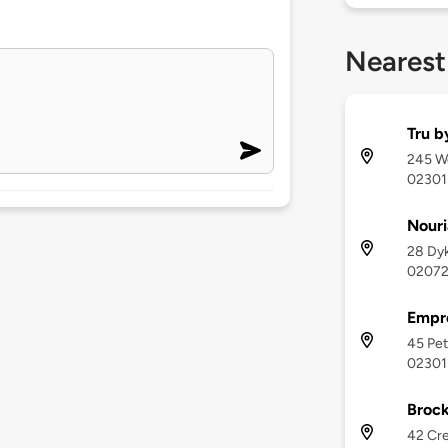
Nearest
Tru b
245 We
02301
Nouri
28 Dy
0207
Empr
45 Pet
02301
Brock
42 Cre