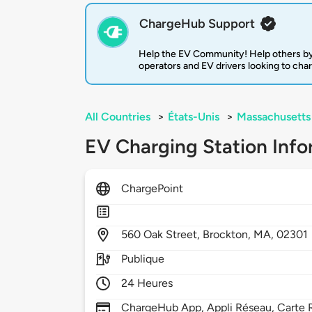
ChargeHub Support
Help the EV Community! Help others by
operators and EV drivers looking to cha
All Countries
>
États-Unis
>
Massachusetts
EV Charging Station Info
ChargePoint
560
Oak Street,
Brockton,
MA,
02301
Publique
24 Heures
ChargeHub App, Appli Réseau, Carte R