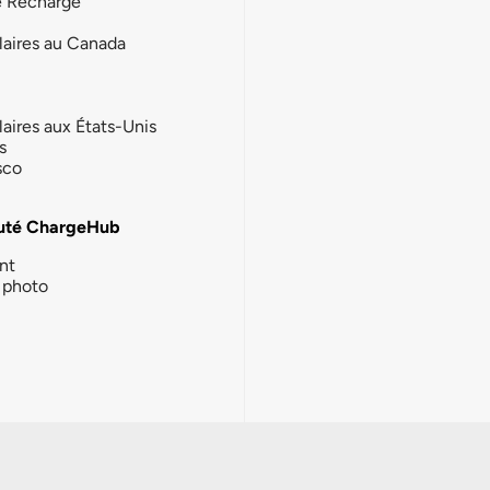
e Recharge
laires au Canada
laires aux États-Unis
s
sco
té ChargeHub
nt
photo