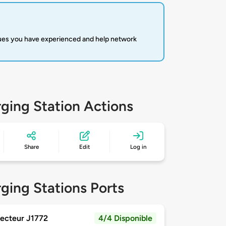
sues you have experienced and help network
ging Station Actions
Share
Edit
Log in
ging Stations Ports
ecteur J1772
4/4 Disponible