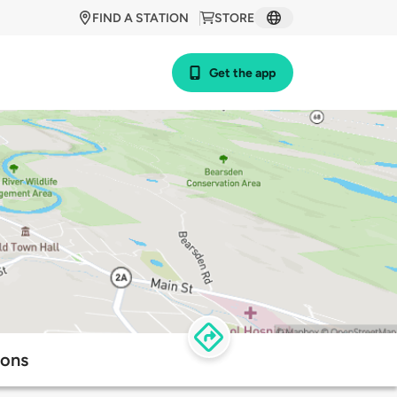
FIND A STATION
STORE
Get the app
ions