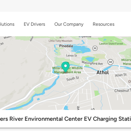
lutions
EV Drivers
Our Company
Resources
lers River Environmental Center EV Charging Stat