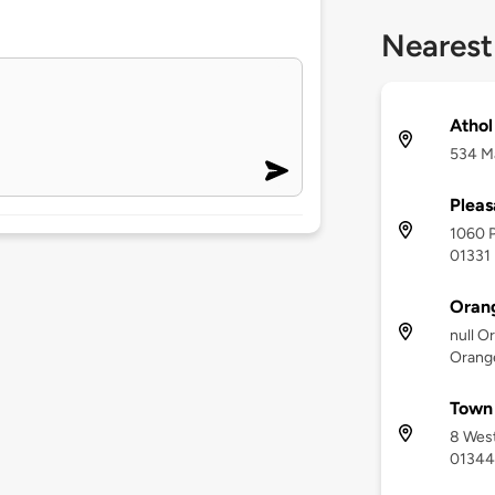
Nearest
Athol
534 Ma
Pleas
1060 P
01331
Orang
null O
Orang
Town 
8 West
01344