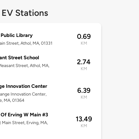
 EV Stations
 Public Library
0.69
in Street, Athol, MA, 01331
KM
ant Street School
2.74
leasant Street, Athol, MA,
KM
e Innovation Center
6.39
range Innovation Center,
KM
e, MA, 01364
Of Erving W Main #3
13.49
 Main Street, Erving, MA,
KM