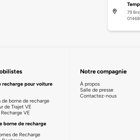
Templ
79 Bri
01468
bilistes
Notre compagnie
e recharge pour voiture
À propos
Salle de presse
Contactez-nous
n de borne de recharge
ur de Trajet VE
la Recharge VE
e borne de recharge
ornes de Recharge