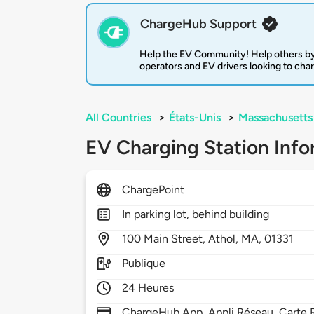
ChargeHub Support
Help the EV Community! Help others by
operators and EV drivers looking to cha
All Countries
>
États-Unis
>
Massachusetts
EV Charging Station Info
ChargePoint
In parking lot, behind building
100
Main Street,
Athol,
MA,
01331
Publique
24 Heures
ChargeHub App, Appli Réseau, Carte R