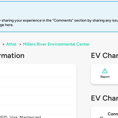
 sharing your experience in the "Comments" section by sharing any is
rge here.
>
Athol
>
Millers River Environmental Center
rmation
EV Char
Report
EV Char
Conn
FID, Visa, Mastercard