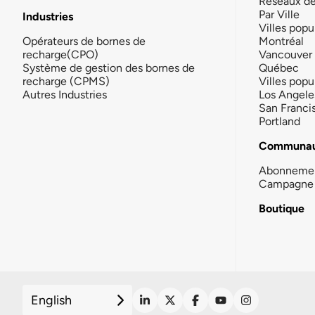
Réseaux d
Par Ville
Industries
Villes popu
Opérateurs de bornes de
Montréal
recharge(CPO)
Vancouver
Système de gestion des bornes de
Québec
recharge (CPMS)
Villes popu
Autres Industries
Los Angele
San Franci
Portland
Communau
Abonneme
Campagne 
Boutique
English