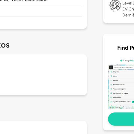
Level
EV Ch
Derniè
tos
Find P