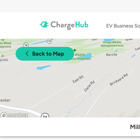
EV Business So
Back to Map
Mil