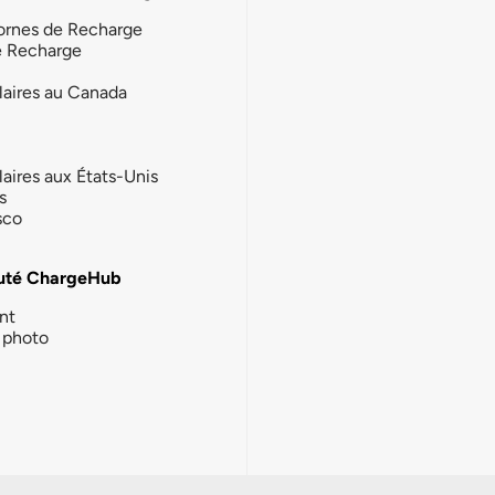
ornes de Recharge
e Recharge
laires au Canada
laires aux États-Unis
s
sco
té ChargeHub
nt
photo