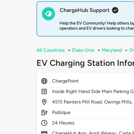
ChargeHub Support
Help the EV Community! Help others by
operators and EV drivers looking to cha
All Countries
>
États-Unis
>
Maryland
>
Ow
EV Charging Station Info
ChargePoint
Inside Right Hand Side Main Parking 
4515
Painters Mill Road,
Owings Mills,
Publique
24 Heures
ChargeHub App, Appli Réseau, Carte R