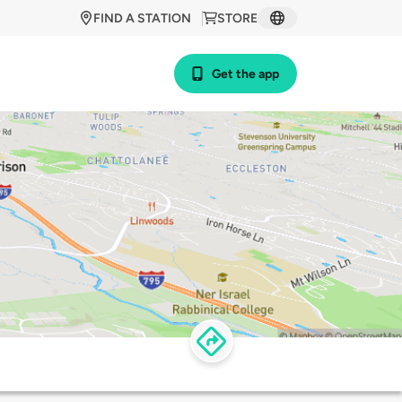
FIND A STATION
STORE
Get the app