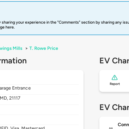
 sharing your experience in the "Comments" section by sharing any is
rge here.
ings Mills
>
T. Rowe Price
rmation
EV Char
Report
Garage Entrance
MD,
21117
EV Char
Conn
FID, Visa, Mastercard