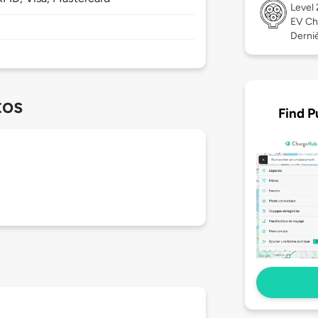
Level
EV Ch
Derniè
tos
Find P